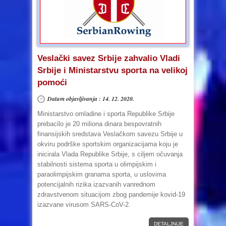
Veslački savez Srbije zahvalio Vladi
Srbije i Ministarstvu sporta na velikoj
pomoći
Datum objavljivanja : 14. 12. 2020.
Ministarstvo omladine i sporta Republike Srbije
prebacilo je 20 miliona dinara bespovratnih
finansijskih sredstava Veslačkom savezu Srbije u
okviru podrške sportskim organizacijama koju je
inicirala Vlada Republike Srbije, s ciljem očuvanja
stabilnosti sistema sporta u olimpijskim i
paraolimpijskim granama sporta, u uslovima
potencijalnih rizika izazvanih vanrednom
zdravstvenom situacijom zbog pandemije kovid-19
izazvane virusom SARS-CoV-2.
DETALJNIJE