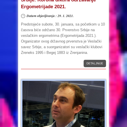
Ergometrijade 2021.
Datum objavljivanja : 29. 1. 2021.
Predstojeće subote, 30. januara, sa početkom u 10
časova biće održano 30. Prvenstvo Srbije na
veslačkim ergometrima (Ergometrijada 2021.).
Organizator ovog državnog prvenstva je Veslački
savez Srbije, a suorganizatori su veslački klubovi
Zreneks 1995 i Begej 1883 iz Zrenjanina.
DETALJNIJE