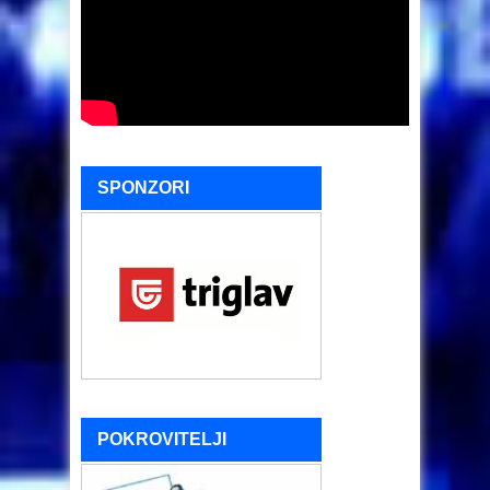
SPONZORI
POKROVITELJI