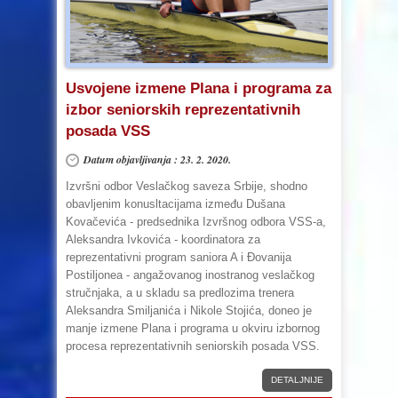
Usvojene izmene Plana i programa za
izbor seniorskih reprezentativnih
posada VSS
Datum objavljivanja : 23. 2. 2020.
Izvršni odbor Veslačkog saveza Srbije, shodno
obavljenim konusltacijama između Dušana
Kovačevića - predsednika Izvršnog odbora VSS-a,
Aleksandra Ivkovića - koordinatora za
reprezentativni program saniora A i Đovanija
Postiljonea - angažovanog inostranog veslačkog
stručnjaka, a u skladu sa predlozima trenera
Aleksandra Smiljanića i Nikole Stojića, doneo je
manje izmene Plana i programa u okviru izbornog
procesa reprezentativnih seniorskih posada VSS.
DETALJNIJE