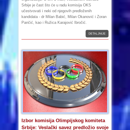
Srbije je čast što će u radu komisija OKS
učestvovati i neki od njegovih predloženih
kandidata - dr Milan Babić, Milan Okanović i Zoran
Pančić, kao i Ružica Karajović Ibročić.
DETALJNIJE
Izbor komisija Olimpijskog komiteta
Srbije: Veslački savez predložio svoje