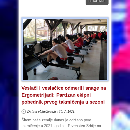
DETALJNIJE
Veslači i veslačice odmerili snage na
Ergometrijadi: Partizan ekipni
pobednik prvog takmičenja u sezoni
Datum objavljivanja : 30. 1. 2021.
Širom naše zemlje danas je održano prvo
takmičenje u 2021. godini - Prvenstvo Srbije na