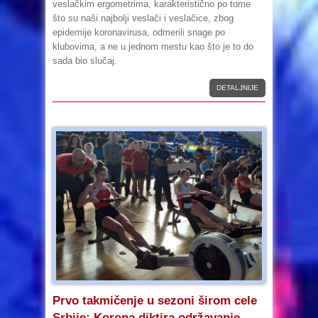
veslačkim ergometrima, karakteristično po tome
što su naši najbolji veslači i veslačice, zbog
epidemije koronavirusa, odmerili snage po
klubovima, a ne u jednom mestu kao što je to do
sada bio slučaj.
DETALJNIJE
Prvo takmičenje u sezoni širom cele
Srbije: Korona diktira održavanje