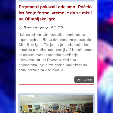
Ergometri pokazali gde smo: Počelo
brušenje forme, vreme je da se misli
na Olimpijske igre
Datum objavljivanja : 4. 2. 2021.
Naši najbolji veslači i veslačice, među kojima
sigurno treba tražiti bar dva imena za predstojeće
Olimpijske igre u Tokiju - jer je srpski dvojac bez
kormilara u muškoj konkurenciji već ispunio normu
na najveće svetsko sportsko takmičenje -
učestvovali su i na Prvenstvu Srbije na
ergometrima koje je ove godine, kao nikada do
sada, održano na više lokacija.
DETALJNIJE