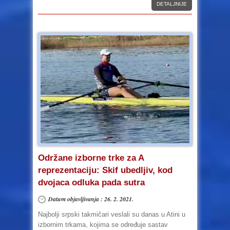
DETALJNIJE
Održane izborne trke za A
reprezentaciju: Skif ubedljiv, kod
dvojaca odluka pada sutra
Datum objavljivanja : 26. 2. 2021.
Najbolji srpski takmičari veslali su danas u Atini u
izbornim trkama, kojima se određuje sastav