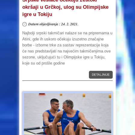
okršaji u Grčkoj, ulog su Olimpijske
igre u Tokiju
Datum objavljivanja : 24. 2. 2021.
Najbolji srpski takmičari nalaze se na pripremama u
Atini, gde ih uskoro očekuju izuzetno značajne
borbe - izborne trke za sastav reprezentacije koja
će nas predstavljati na najvećim takmičenjima ove
sezone, uključujući tu i Olimpijske igre u Tokiju,
koje su od prošle godine
DETALJNIJE