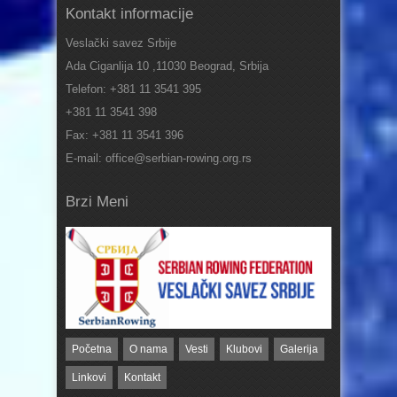
Kontakt informacije
Veslački savez Srbije
Ada Ciganlija 10 ,11030 Beograd, Srbija
Telefon: +381 11 3541 395
+381 11 3541 398
Fax: +381 11 3541 396
E-mail: office@serbian-rowing.org.rs
Brzi Meni
Početna
O nama
Vesti
Klubovi
Galerija
Linkovi
Kontakt