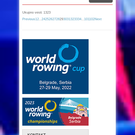
Ukupno vesti: 1323
Previous
1
2
...
24
25
26
27
28
29
30
31
32
33
34
...
101
102
Next