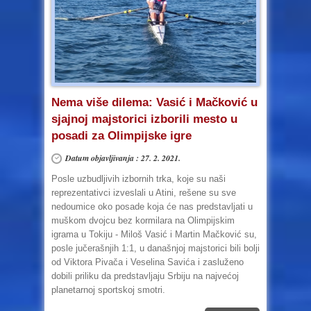
Nema više dilema: Vasić i Mačković u
sjajnoj majstorici izborili mesto u
posadi za Olimpijske igre
Datum objavljivanja : 27. 2. 2021.
Posle uzbudljivih izbornih trka, koje su naši
reprezentativci izveslali u Atini, rešene su sve
nedoumice oko posade koja će nas predstavljati u
muškom dvojcu bez kormilara na Olimpijskim
igrama u Tokiju - Miloš Vasić i Martin Mačković su,
posle jučerašnjih 1:1, u današnjoj majstorici bili bolji
od Viktora Pivača i Veselina Savića i zasluženo
dobili priliku da predstavljaju Srbiju na najvećoj
planetarnoj sportskoj smotri.