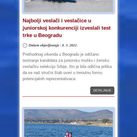
Najbolji veslači i veslačice u
juniorskoj konkurenciji izveslali test
trke u Beogradu
Datum objavljivanja : 8. 3. 2021.
Prethodnog vikenda u Beogradu je održano
testiranje kandidata za juniorsku mušku i žensku
veslačku selekciju Srbije, što je bila odlična prilika
da se naš stručni štab uveri u trenutnu formu
potencijalnih reprezentativaca.
DETALJNIJE