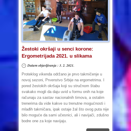
Žestoki okršaji u senci korone:
Ergometrijada 2021. u slikama
Datum objavljivanja : 3. 2. 2021.
Proteklog vikenda održano je prvo takmičenje u
novoj sezoni, Prvenstvo Srbije na ergometrima. I
pored žestokih okršaja koji su stručnom štabu
svakako mogli da daju uvid u formu onih na koje
računaju za sastav nacionalnih timova, a ostalim
trenerima da vide kakve su trenutne mogućnosti i
mlađih takmičara, ipak ostaje žal što ovog puta nije
bilo moguće da sami učesnici, ali i navijači, zdušno
bodre one za koje navijaju.