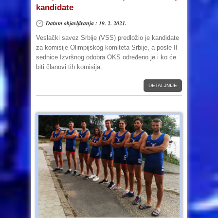
kandidate
Datum objavljivanja : 19. 2. 2021.
Veslački savez Srbije (VSS) predložio je kandidate
za komisije Olimpijskog komiteta Srbije, a posle II
sednice Izvršnog odobra OKS određeno je i ko će
biti članovi tih komisija.
DETALJNIJE