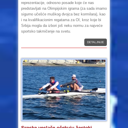
reprezentacije, odnosno posade koje će nas
predstavljati na Olimpijskim igrama (za sada imamo
sigurno učešće muškog dvojca bez kormilara), kao
i na kvalifikacionim regatama za OI, kroz koje bi
Srbija mogla da izbori još neku normu za najveće
sportsko takmičenje na svetu.
DETALJNIJE
Srpske veslače očekuju žestoki