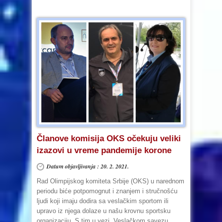
Članove komisija OKS očekuju veliki
izazovi u vreme pandemije korone
Datum objavljivanja : 20. 2. 2021.
Rad Olimpijskog komiteta Srbije (OKS) u narednom
periodu biće potpomognut i znanjem i stručnošću
ljudi koji imaju dodira sa veslačkim sportom ili
upravo iz njega dolaze u našu krovnu sportsku
organizaciju. S tim u vezi, Veslačkom savezu