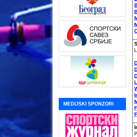
O
S
L
D
D
D
L
W
I
M
MEDIJSKI SPONZORI
F
F
I
P