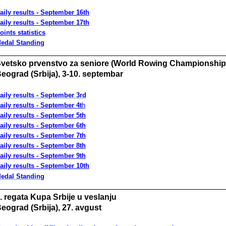
aily results -
S
eptember 16th
aily results -
S
eptember 17th
oints statistics
edal Standing
vetsko prvenstvo za seniore (World Rowing Championship
eograd (Srbija), 3-10. septembar
aily results -
September 3rd
aily results -
September 4
t
h
aily results -
September 5
t
h
aily results -
September 6
t
h
aily results -
September 7
t
h
aily results -
September 8
t
h
aily results -
September 9
t
h
aily results -
September 10
t
h
edal Standing
. regata Kupa Srbije u veslanju
eograd (Srbija), 27. avgust