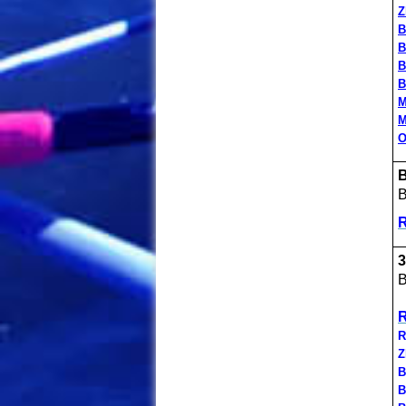
Z
B
B
B
B
M
M
O
B
B
R
3
B
R
R
Z
B
B