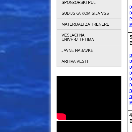
SPONZORSKI PUL
D
D
SUDIJSKA KOMISIJA VSS
P
MATERIJALI ZA TRENERE
M
VESLAČI NA
S
UNIVERZITETIMA
B
JAVNE NABAVKE
D
ARHIVA VESTI
D
D
D
D
D
D
D
M
4
B