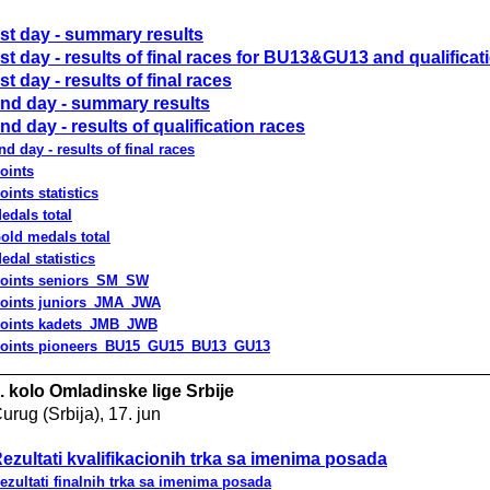
st day - summary results
st day - results of final races for BU13&GU13 and qualificat
st day - results of final races
nd day - summary results
nd day - results of qualification races
nd day - results of final races
oints
oints statistics
edals total
old medals total
edal statistics
oints seniors_SM_SW
oints juniors_JMA_JWA
oints kadets_JMB_JWB
oints pioneers_BU15_GU15_BU13_GU13
. kolo Omladinske lige Srbije
urug (Srbija), 17. jun
ezultati kvalifikacionih trka sa imenima posada
ezultati finalnih trka sa imenima posada