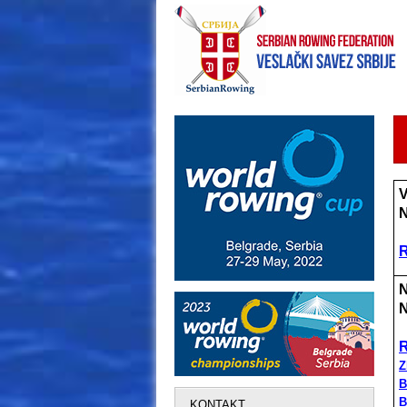
V
N
R
N
N
R
Z
B
B
KONTAKT