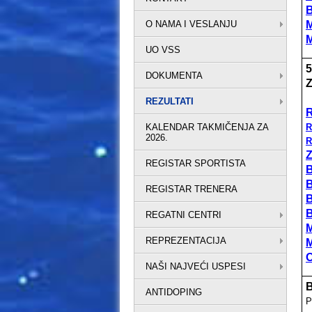
O NAMA I VESLANJU
UO VSS
5
DOKUMENTA
Z
REZULTATI
R
KALENDAR TAKMIČENJA ZA
R
2026.
R
Z
REGISTAR SPORTISTA
B
REGISTAR TRENERA
REGATNI CENTRI
REPREZENTACIJA
O
NAŠI NAJVEĆI USPESI
B
ANTIDOPING
P