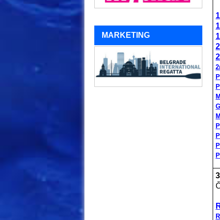
1
1
MARKETING
1
2
2
2
P
P
M
G
M
P
P
P
P
3
Č
R
R