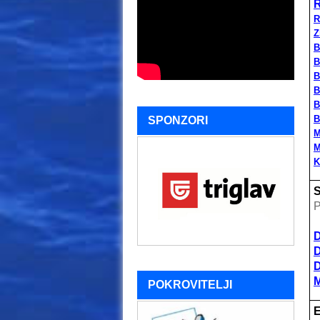
R
R
Z
B
B
B
B
B
B
SPONZORI
M
M
K
S
P
D
D
D
M
POKROVITELJI
E