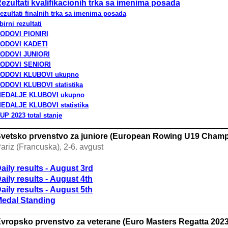
ezultati kvalifikacionih trka sa imenima posada
ezultati finalnih trka sa imenima posada
birni rezultati
ODOVI PIONIRI
ODOVI KADETI
ODOVI JUNIORI
ODOVI SENIORI
ODOVI KLUBOVI ukupno
ODOVI KLUBOVI s
tatistika
EDALJE KLUBOVI ukupno
EDALJE KLUBOVI
statistika
UP 2023 total stanje
vetsko prvenstvo za juniore (European Rowing U19 Champ
ariz (Francuska), 2-6. avgust
aily results -
August 3rd
aily results -
August 4
th
aily results -
August 5
t
h
edal Standing
vropsko prvenstvo za veterane (Euro Masters Regatta 2023