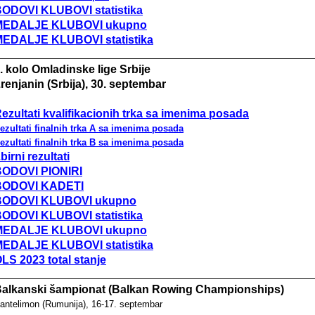
BODOVI KLUBOVI s
tatistika
MEDALJE KLUBOVI ukupno
MEDALJE KLUBOVI
statistika
. kolo Omladinske lige Srbije
renjanin (Srbija), 30. septembar
ezultati kvalifikacionih trka sa imenima posada
ezultati finalnih trka A sa imenima posada
ezultati finalnih trka B sa imenima posada
birni rezultati
ODOVI PIONIRI
BODOVI KADETI
BODOVI KLUBOVI ukupno
BODOVI KLUBOVI s
tatistika
MEDALJE KLUBOVI ukupno
MEDALJE KLUBOVI
statistika
LS 2023 total stanje
alkanski šampionat (Balkan Rowing Championships)
antelimon (Rumunija), 16-17. septembar