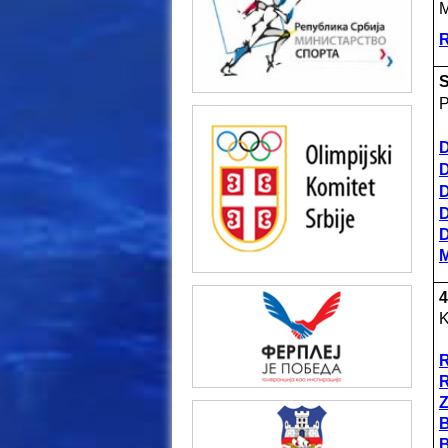
M
R
S
P
D
D
D
D
D
4
K
R
R
Z
B