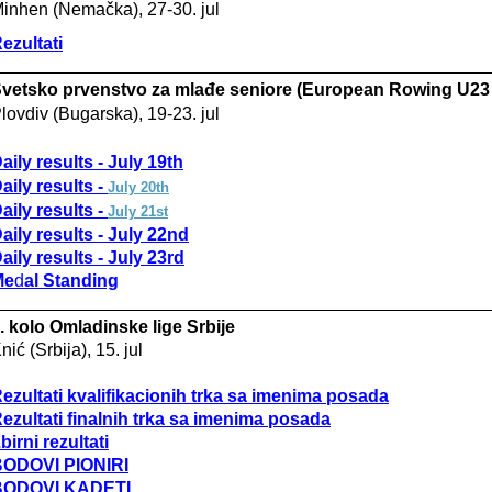
inhen (Nemačka), 27-30. jul
ezultati
vetsko prvenstvo za mlađe seniore (European Rowing U2
lovdiv (Bugarska), 19-23. jul
aily results - July 19th
aily results -
July 20th
aily results -
July 21st
aily results -
July 22nd
aily results -
July 23
rd
Me
d
al Standing
. kolo Omladinske lige Srbije
nić (Srbija), 15. jul
ezultati kvalifikacionih trka sa imenima posada
ezultati finalnih trka sa imenima posada
birni rezultati
ODOVI PIONIRI
BODOVI KADETI