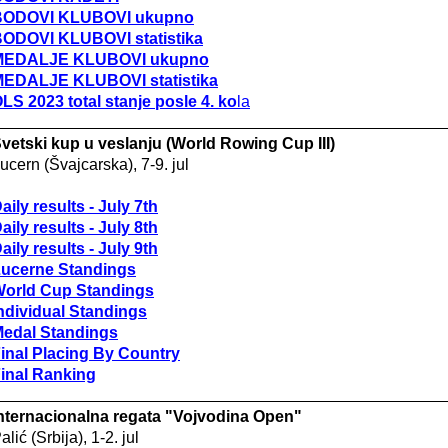
BODOVI KLUBOVI ukupno
BODOVI KLUBOVI s
tatistika
MEDALJE KLUBOVI ukupno
MEDALJE KLUBOVI
statistika
LS 2023 total stanje posle 4. ko
la
vetski kup u veslanju (World Rowing Cup III)
ucern (Švajcarska), 7-9. jul
aily results - July 7th
aily results -
July
8th
aily results -
July
9th
ucerne Standings
orld Cup Standings
ndividual Standings
edal Standings
inal Placing By Country
inal Ranking
nternacionalna regata "Vojvodina Open"
alić (Srbija), 1-2. jul