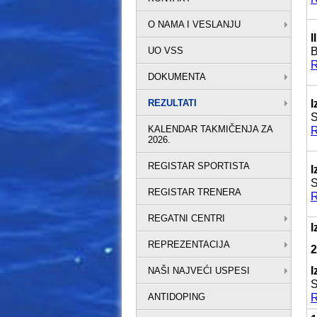
O NAMA I VESLANJU
I
UO VSS
B
R
DOKUMENTA
REZULTATI
I
S
KALENDAR TAKMIČENJA ZA
R
2026.
REGISTAR SPORTISTA
I
S
REGISTAR TRENERA
R
REGATNI CENTRI
I
REPREZENTACIJA
2
I
NAŠI NAJVEĆI USPESI
S
ANTIDOPING
R