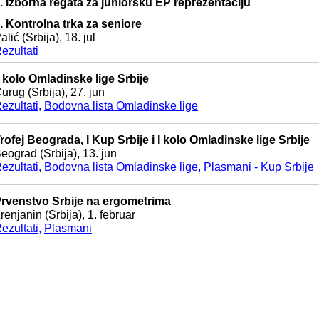
. Izborna regata za juniorsku EP reprezentaciju
. Kontrolna trka za seniore
alić (Srbija), 18. jul
ezultati
I kolo Omladinske lige Srbije
urug (Srbija), 27. jun
ezultati
,
Bodovna lista Omladinske lige
rofej Beograda, I Kup Srbije i I kolo Omladinske lige Srbije
eograd (Srbija), 13. jun
ezultati
,
Bodovna lista Omladinske lige
,
Plasmani - Kup Srbije
rvenstvo Srbije na ergometrima
renjanin (Srbija), 1. februar
ezultati
,
Plasmani