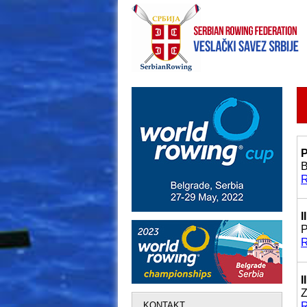
P
B
R
I
P
R
I
Z
KONTAKT
R