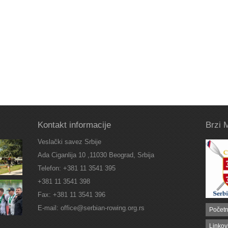
Kontakt informacije
Brzi 
Veslački savez Srbije
Ada Ciganlija 10 ,11030 Beograd, Srbija
Telefon: +381 11 3541 395
+381 11 3541 398
Fax: +381 11 3541 396
E-mail: office@serbian-rowing.org.rs
Počet
Linkov