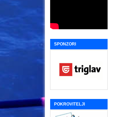
SPONZORI
POKROVITELJI