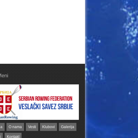
Meni
na
O nama
Vesti
Klubovi
Galerija
i
Kontakt