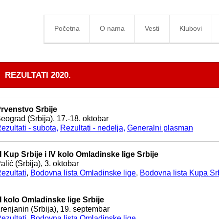
Početna
O nama
Vesti
Klubovi
REZULTATI 2020.
rvenstvo Srbije
eograd (Srbija), 17.-18. oktobar
ezultati - subota
,
Rezultati - nedelja
,
Generalni plasman
II Kup Srbije i IV kolo Omladinske lige Srbije
alić (Srbija), 3. oktobar
ezultati
,
Bodovna lista Omladinske lige
,
Bodovna lista Kupa Sr
II kolo Omladinske lige Srbije
renjanin (Srbija), 19. septembar
ezultati
,
Bodovna lista Omladinske lige