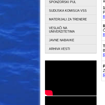
1
SPONZORSKI PUL
1
SUDIJSKA KOMISIJA VSS
P
R
MATERIJALI ZA TRENERE
I
VESLAČI NA
Č
UNIVERZITETIMA
R
JAVNE NABAVKE
T
ARHIVA VESTI
B
R
P
Z
R