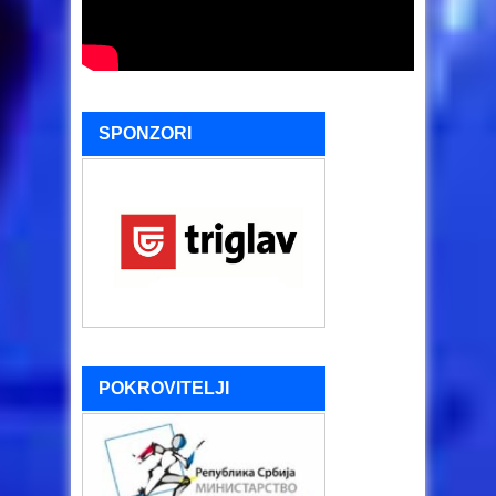
SPONZORI
POKROVITELJI