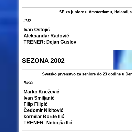
SP za juniore u Amsterdamu, Holandija
JM2-
Ivan Ostojić
Aleksandar Radović
TRENER: Dejan Guslov
SEZONA 2002
Svetsko prvenstvo za seniore do 23 godine u Đeno
BM4+
Marko Knežević
Ivan Smiljanić
Filip Filipić
Čedomir Nikitović
kormilar Đorđe Ilić
TRENER: Nebojša Ilić