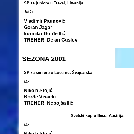
SP za juniore u Trakai, Litvanija
JM2+
Vladimir Paunović
Goran Jagar
kormilar Đorđe Ilić
TRENER: Dejan Guslov
SEZONA 2001
SP za seniore u Lucernu, Švajcarska
M2-
Nikola Stojić
Đorđe Višacki
TRENER: Nebojša Ilić
Svetski kup u Beču, Austrija
M2-
Nikola Stojić