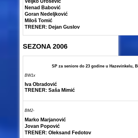
Veljko Urošević
Nenad Babović
Goran Nedeljković
Miloš Tomić
TRENER: Dejan Guslov
SEZONA 2006
SP za seniore do 23 godine u Hazevinkelu, B
BW1x
Iva Obradović
TRENER: Saša Mimić
BM2-
Marko Marjanović
Jovan Popović
TRENER: Oleksand Fedotov