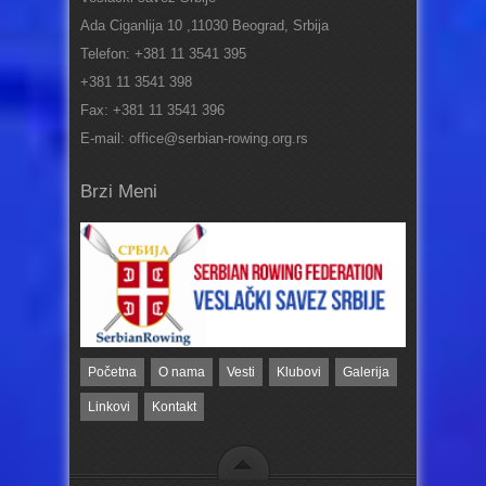
Ada Ciganlija 10 ,11030 Beograd, Srbija
Telefon: +381 11 3541 395
+381 11 3541 398
Fax: +381 11 3541 396
E-mail: office@serbian-rowing.org.rs
Brzi Meni
Početna
O nama
Vesti
Klubovi
Galerija
Linkovi
Kontakt