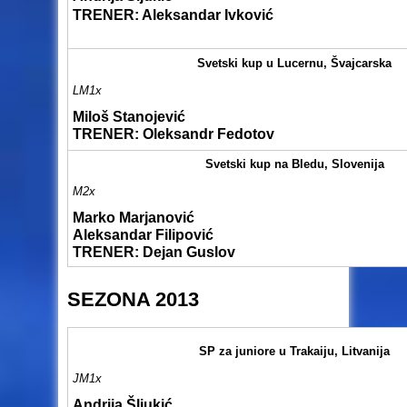
TRENER
: Aleksandar Ivković
Svetski kup u Lucernu, Švajcarska
LM1x
Miloš Stanojević
TRENER: Oleksandr Fedotov
Svetski kup na Bledu, Slovenija
M2x
Marko Marjanović
Aleksandar Filipović
TRENER: Dejan Guslov
SEZONA 2013
SP za juniore u Trakaiju, Litvanija
JM1x
Andrija Šljukić