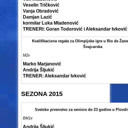
Veselin Tričković
Vanja Obradović
Damjan Lazić
kormilar Luka Mladenović
TRENERI
: Goran Todorović i Aleksandar Ivković
Kvalifikaciona regata za Olimpijske igre u Rio de Žan
Švajcarska
M2x
Marko Marjanović
Andrija Šljukić
TRENER
: Aleksandar Ivković
SEZONA 2015
Svetsko prvenstvo za seniore do 23 godine u Plovdi
BM1x
Andrija Šljukić