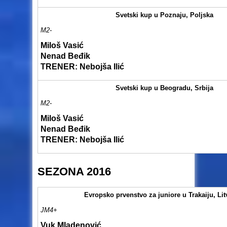
Svetski kup u Poznaju, Poljska
M2-
Miloš Vasić
Nenad Beđik
TRENER
: Nebojša Ilić
Svetski kup u Beogradu, Srbija
M2-
Miloš Vasić
Nenad Beđik
TRENER
: Nebojša Ilić
SEZONA 2016
Evropsko prvenstvo za juniore u Trakaiju, Lit
JM4+
Vuk Mladenović