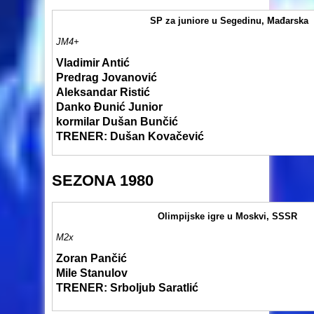
SP za juniore u Segedinu, Mađarska
JM4+
Vladimir Antić
Predrag Jovanović
Aleksandar Ristić
Danko Đunić Junior
kormilar Dušan Bunčić
TRENER: Dušan Kovačević
SEZONA 1980
Olimpijske igre u Moskvi, SSSR
M2x
Zoran Pančić
Mile Stanulov
TRENER: Srboljub Saratlić