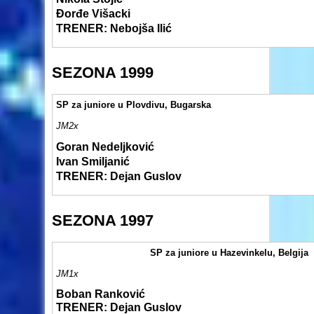
Đorđe Višacki
TRENER: Nebojša Ilić
SEZONA 1999
SP za juniore u Plovdivu, Bugarska
JM2x
Goran Nedeljković
Ivan Smiljanić
TRENER: Dejan Guslov
SEZONA 1997
SP za juniore u Hazevinkelu, Belgija
JM1x
Boban Ranković
TRENER: Dejan Guslov