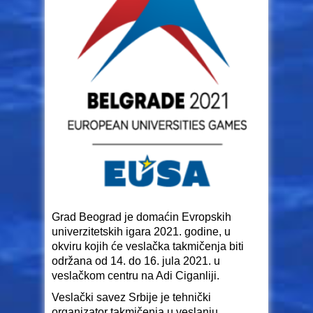
Grad Beograd je domaćin Evropskih
univerzitetskih igara 2021. godine, u
okviru kojih će veslačka takmičenja biti
održana od 14. do 16. jula 2021. u
veslačkom centru na Adi Ciganliji.
Veslački savez Srbije je tehnički
organizator takmičenja u veslanju.