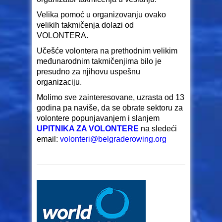
Velika pomoć u organizovanju ovako
velikih takmičenja dolazi od
VOLONTERA.
Učešće volontera na prethodnim velikim
međunarodnim takmičenjima bilo je
presudno za njihovu uspešnu
organizaciju.
Molimo sve zainteresovane, uzrasta od 13
godina pa naviše, da se obrate sektoru za
volontere popunjavanjem i slanjem
UPITNIKA ZA VOLONTERE
na sledeći
email:
volonteri@belgraderowing.org