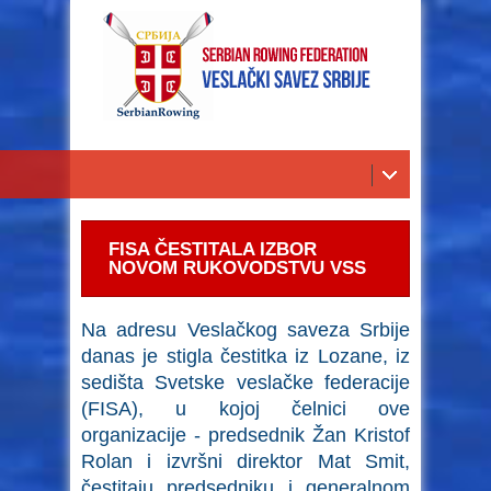
FISA ČESTITALA IZBOR
NOVOM RUKOVODSTVU VSS
Na adresu Veslačkog saveza Srbije
danas je stigla čestitka iz Lozane, iz
sedišta Svetske veslačke federacije
(FISA), u kojoj čelnici ove
organizacije - predsednik Žan Kristof
Rolan i izvršni direktor Mat Smit,
čestitaju predsedniku i generalnom