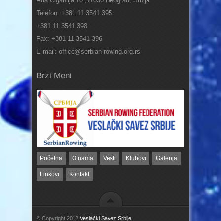
Ada Ciganlija 10 ,11030 Beograd, Srbija
Telefon: +381 11 3541 395
+381 11 3541 398
Fax: +381 11 3541 396
E-mail: office@serbian-rowing.org.rs
Brzi Meni
Početna
O nama
Vesti
Klubovi
Galerija
Linkovi
Kontakt
© Copyright 2012
Veslački Savez Srbije