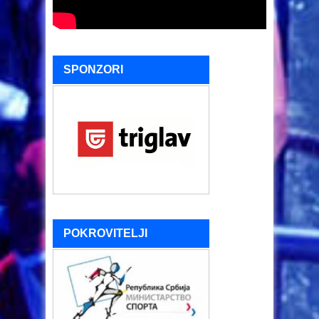
SPONZORI
POKROVITELJI