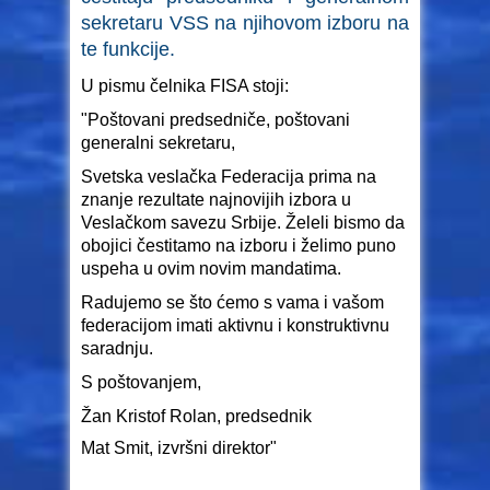
sekretaru VSS na njihovom izboru na
te funkcije.
U pismu čelnika FISA stoji:
"Poštovani predsedniče, poštovani
generalni sekretaru,
Svetska veslačka Federacija prima na
znanje rezultate najnovijih izbora u
Veslačkom savezu Srbije. Želeli bismo da
obojici čestitamo na izboru i želimo puno
uspeha u ovim novim mandatima.
Radujemo se što ćemo s vama i vašom
federacijom imati aktivnu i konstruktivnu
saradnju.
S poštovanjem,
Žan Kristof Rolan, predsednik
Mat Smit, izvršni direktor"