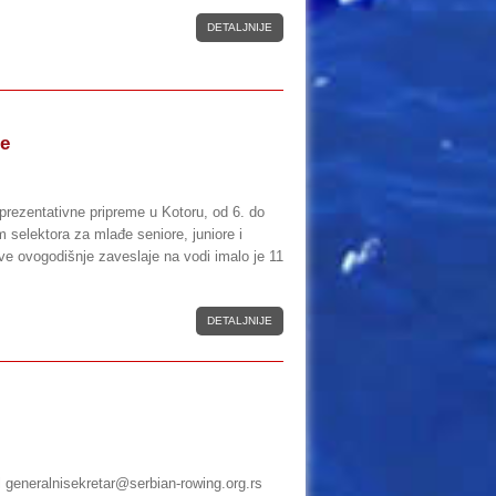
DETALJNIJE
de
eprezentativne pripreme u Kotoru, od 6. do
 selektora za mlađe seniore, juniore i
ve ovogodišnje zaveslaje na vodi imalo je 11
DETALJNIJE
 generalnisekretar@serbian-rowing.org.rs