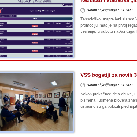
Rezultati i statistika „n
Datum objavljivanja : 3.4.2023.
Tehnološko unapređeni sistem V
promociju imao je na prvoj rega
veslanju, u subotu na Adi Ciganli
VSS bogatiji za novih 3
Datum objavljivanja : 3.4.2023.
Nakon praktičnog dela obuke, u
pismena i usmena provera znanja.
uspešno su ga položili pred is