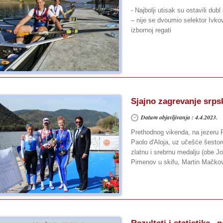
- Najbolji utisak su ostavili dub
– nije se dvoumio selektor Ivkov
izbornoj regati
Sjajno zagrevanje srps
Datum objavljivanja : 4.4.2023.
Prethodnog vikenda, na jezeru P
Paolo d'Aloja, uz učešće šestoro
zlatnu i srebrnu medalju (obe Jo
Pimenov u skifu, Martin Mačkovi