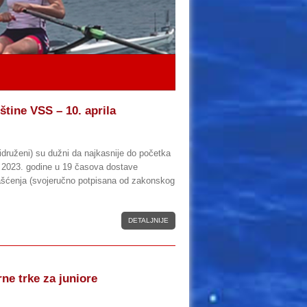
tine VSS – 10. aprila
ridruženi) su dužni da najkasnije do početka
a 2023. godine u 19 časova dostave
lašćenja (svojeručno potpisana od zakonskog
DETALJNIJE
orne trke za juniore