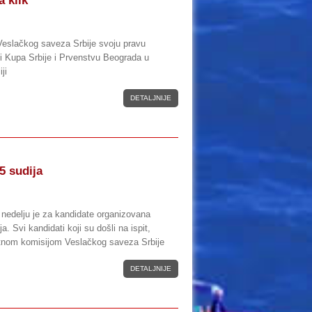
a klik“
eslačkog saveza Srbije svoju pravu
ti Kupa Srbije i Prvenstvu Beograda u
ji
DETALJNIJE
5 sudija
 nedelju je za kandidate organizovana
 Svi kandidati koji su došli na ispit,
pitnom komisijom Veslačkog saveza Srbije
DETALJNIJE