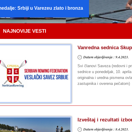
ov šampioni Evrope
NAJNOVIJE VESTI
Vanredna sednica Skupš
Datum objavljivanja : 9.4.2023.
Svi članovi Saveza (redovni i p
sednice u ponedeljak, 10. april
originalna i uredna pismena ov
zastupnika i overena pečatom)
Izveštaj i rezultati izb
Datum objavljivanja : 8.4.2023.