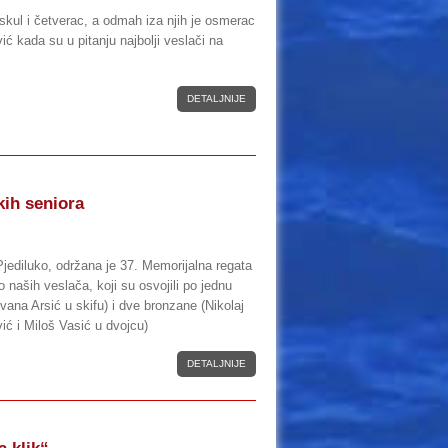
l skul i četverac, a odmah iza njih je osmerac
ić kada su u pitanju najbolji veslači na
DETALJNIJE
kih seniora
jediluko, održana je 37. Memorijalna regata
 naših veslača, koji su osvojili po jednu
vana Arsić u skifu) i dve bronzane (Nikolaj
ć i Miloš Vasić u dvojcu)
DETALJNIJE