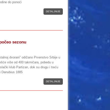
odine do ponoći
DETALJNIJE
apočeo sezonu
stalnoj dvorani” održano Prvenstvo Srbije u
ešće više od 400 takmičara, pobedu u
ački klub Partizan, dok su drugu i treću
 i Danubius 1885
DETALJNIJE