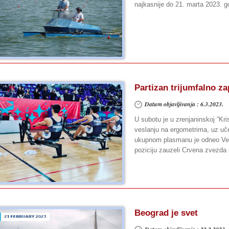
najkasnije do 21. marta 2023. g
Partizan trijumfalno z
Datum objavljivanja : 6.3.2023.
U subotu je u zrenjaninskoj “Kri
veslanju na ergometrima, uz uč
ukupnom plasmanu je odneo Vesl
poziciju zauzeli Crvena zvezda
Beograd je svet