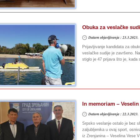
Obuka za veslačke sudi
Datum objavljivanja : 23.3.2023.
Prijavljivanje kandidata za obuk
veslačke sudije je završeno. N
stiglo je 47 prijava što je, kada
In memoriam – Veselin 
Datum objavljivanja : 22.3.2023.
Srpsko veslanje ostalo je bez sl
zaljubljenika u ovaj sport, osn
iz Zrenjanina – Veselina Vese V