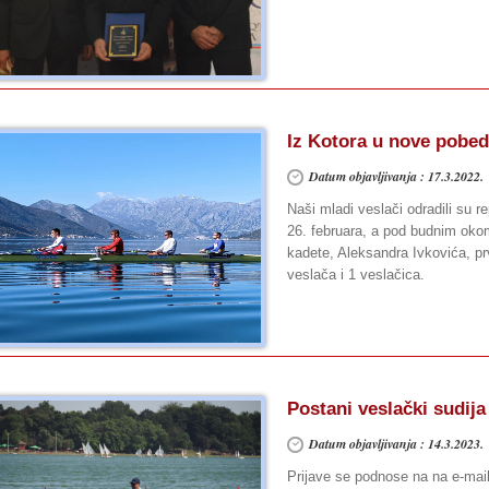
Iz Kotora u nove pobe
Datum objavljivanja : 17.3.2022.
Naši mladi veslači odradili su r
26. februara, a pod budnim okom
kadete, Aleksandra Ivkovića, pr
veslača i 1 veslačica.
Postani veslački sudija
Datum objavljivanja : 14.3.2023.
Prijave se podnose na na e-mail