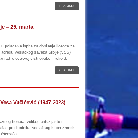
DETALJNIJE
je – 25. marta
u i polaganje ispita za dobijanje licence za
a adresu Veslačkog saveza Srbije (VSS)
 se radi o ovakvoj vrsti obuke – rekord.
DETALJNIJE
Vesa Vučićević (1947-2023)
avnog trenera, velikog entuzijaste i
ivača i predsednika Veslačkog kluba Zreneks
učićevića.