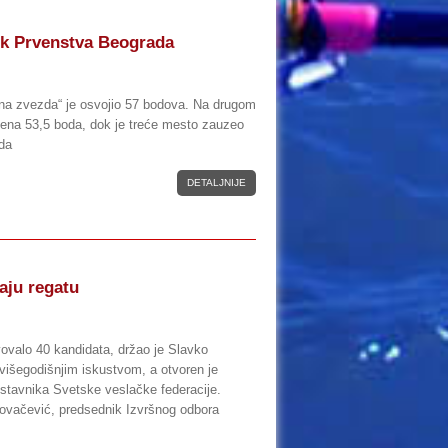
k Prvenstva Beograda
a zvezda“ je osvojio 57 bodova. Na drugom
jena 53,5 boda, dok je treće mesto zauzeo
da
DETALJNIJE
aju regatu
vovalo 40 kandidata, držao je Slavko
višegodišnjim iskustvom, a otvoren je
stavnika Svetske veslačke federacije.
Kovačević, predsednik Izvršnog odbora