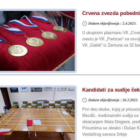
Crvena zvezda pobedni
Datum objavljivanja : 2.4.2023.
U ukupnom plasmanu VK „Crven
mestu je VK „Partizan“ sa osvo
VK „Galeb“ iz Zemuna sa 32 bo
Kandidati za sudije ček
Datum objavljivanja : 26.3.2023.
Prvi deo obuke, kojoj je prisust
Mezđić, međunarodni sudija sa 
obraćanjem Meta Drejpera, pred
Prisutnima se obratio i Dušan 
Veslačkog saveza Srbije