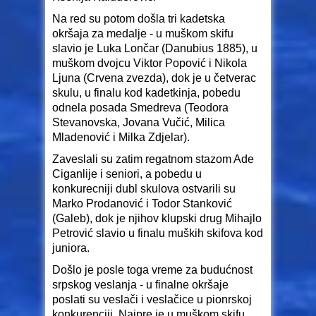
Na red su potom došla tri kadetska
okršaja za medalje - u muškom skifu
slavio je Luka Lončar (Danubius 1885), u
muškom dvojcu Viktor Popović i Nikola
Ljuna (Crvena zvezda), dok je u četverac
skulu, u finalu kod kadetkinja, pobedu
odnela posada Smedreva (Teodora
Stevanovska, Jovana Vučić, Milica
Mladenović i Milka Zdjelar).
Zaveslali su zatim regatnom stazom Ade
Ciganlije i seniori, a pobedu u
konkurecniji dubl skulova ostvarili su
Marko Prodanović i Todor Stanković
(Galeb), dok je njihov klupski drug Mihajlo
Petrović slavio u finalu muških skifova kod
juniora.
Došlo je posle toga vreme za budućnost
srpskog veslanja - u finalne okršaje
poslati su veslači i veslačice u pionrskoj
konkurenciji. Najpre je u muškom skifu