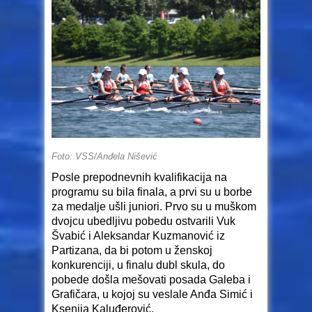
Foto: VSS/Anđela Nišević
Posle prepodnevnih kvalifikacija na
programu su bila finala, a prvi su u borbe
za medalje ušli juniori. Prvo su u muškom
dvojcu ubedljivu pobedu ostvarili Vuk
Švabić i Aleksandar Kuzmanović iz
Partizana, da bi potom u ženskoj
konkurenciji, u finalu dubl skula, do
pobede došla mešovati posada Galeba i
Grafičara, u kojoj su veslale Anđa Simić i
Ksenija Kaluđerović.