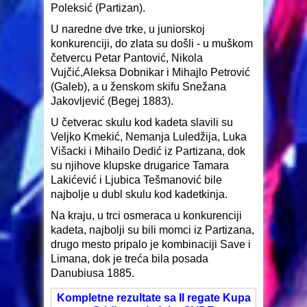
Poleksić (Partizan).
U naredne dve trke, u juniorskoj
konkurenciji, do zlata su došli - u muškom
četvercu Petar Pantović, Nikola
Vujčić,Aleksa Dobnikar i Mihajlo Petrović
(Galeb), a u ženskom skifu Snežana
Jakovljević (Begej 1883).
U četverac skulu kod kadeta slavili su
Veljko Kmekić, Nemanja Luledžija, Luka
Višacki i Mihailo Dedić iz Partizana, dok
su njihove klupske drugarice Tamara
Lakićević i Ljubica Tešmanović bile
najbolje u dubl skulu kod kadetkinja.
Na kraju, u trci osmeraca u konkurenciji
kadeta, najbolji su bili momci iz Partizana,
drugo mesto pripalo je kombinaciji Save i
Limana, dok je treća bila posada
Danubiusa 1885.
Kompletne rezultate sa II regate Kupa