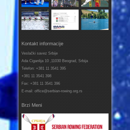
Kontakt informacije
Veslački savez Srbije
Ada Ciganlija 10 ,11030 Beograd, Srbija
Telefon: +381 11 3541 395
+381 11 3541 398
Fax: +381 11 3541 396
E-mail: office@serbian-rowing.org.rs
Brzi Meni