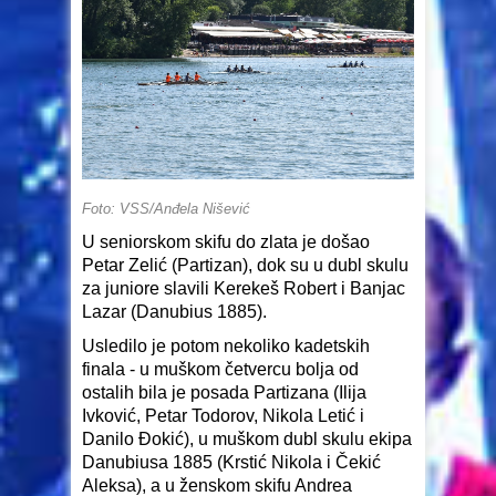
Foto: VSS/Anđela Nišević
U seniorskom skifu do zlata je došao
Petar Zelić (Partizan), dok su u dubl skulu
za juniore slavili Kerekeš Robert i Banjac
Lazar (Danubius 1885).
Usledilo je potom nekoliko kadetskih
finala - u muškom četvercu bolja od
ostalih bila je posada Partizana (Ilija
Ivković, Petar Todorov, Nikola Letić i
Danilo Đokić), u muškom dubl skulu ekipa
Danubiusa 1885 (Krstić Nikola i Čekić
Aleksa), a u ženskom skifu Andrea