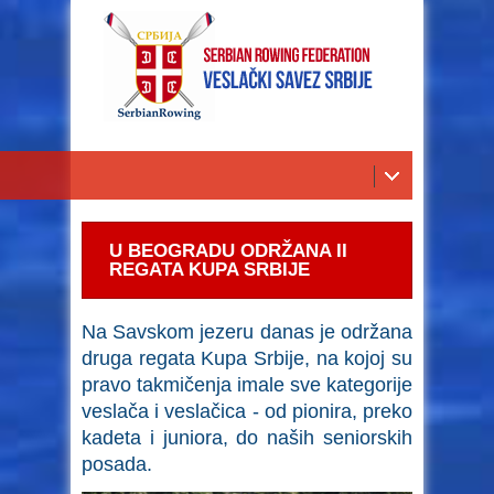
U BEOGRADU ODRŽANA II
REGATA KUPA SRBIJE
Na Savskom jezeru danas je održana
druga regata Kupa Srbije, na kojoj su
pravo takmičenja imale sve kategorije
veslača i veslačica - od pionira, preko
kadeta i juniora, do naših seniorskih
posada.