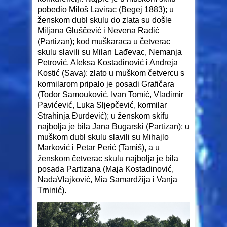
pobedio Miloš Lavirac (Begej 1883); u
ženskom dubl skulu do zlata su došle
Miljana Gluščević i Nevena Radić
(Partizan); kod muškaraca u četverac
skulu slavili su Milan Lađevac, Nemanja
Petrović, Aleksa Kostadinović i Andreja
Kostić (Sava); zlato u muškom četvercu s
kormilarom pripalo je posadi Grafičara
(Todor Samouković, Ivan Tomić, Vladimir
Pavićević, Luka Sljepčević, kormilar
Strahinja Đurđević); u ženskom skifu
najbolja je bila Jana Bugarski (Partizan); u
muškom dubl skulu slavili su Mihajlo
Marković i Petar Perić (Tamiš), a u
ženskom četverac skulu najbolja je bila
posada Partizana (Maja Kostadinović,
NađaVlajković, Mia Samardžija i Vanja
Trninić).