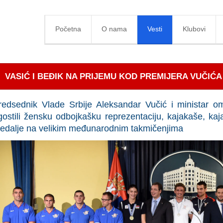
Početna
O nama
Vesti
Klubovi
VASIĆ I BEĐIK NA PRIJEMU KOD PREMIJERA VUČIĆA
redsednik Vlade Srbije Aleksandar Vučić i ministar om
gostili žensku odbojkašku reprezentaciju, kajakaše, kaja
edalje na velikim međunarodnim takmičenjima