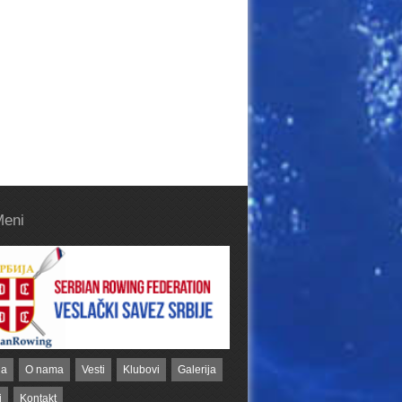
Meni
na
O nama
Vesti
Klubovi
Galerija
i
Kontakt