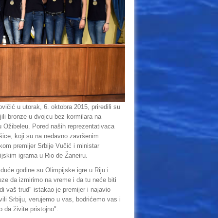
ičić u utorak, 6. oktobra 2015, priredili su
ili bronze u dvojcu bez kormilara na
 Ožibeleu. Pored naših reprezentativaca
ašice, koji su na nedavno završenim
likom premijer Srbije Vučić i ministar
ijskim igrama u Rio de Žaneiru.
Iduće godine su Olimpijske igre u Riju i
 da izmirimo na vreme i da tu neće biti
 vaš trud" istakao je premijer i najavio
ili Srbiju, verujemo u vas, bodrićemo vas i
da živite pristojno".