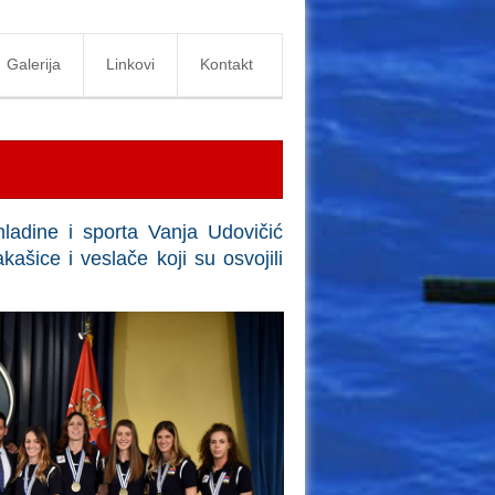
Galerija
Linkovi
Kontakt
ladine i sporta Vanja Udovičić
kašice i veslače koji su osvojili