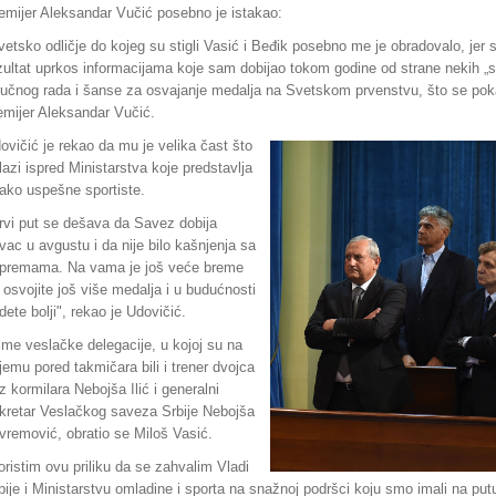
emijer Aleksandar Vučić posebno je istakao:
vetsko odličje do kojeg su stigli Vasić i Beđik posebno me je obradovalo, jer
zultat uprkos informacijama koje sam dobijao tokom godine od strane nekih „st
ručnog rada i šanse za osvajanje medalja na Svetskom prvenstvu, što se pok
emijer Aleksandar Vučić.
ovičić je rekao da mu je velika čast što
lazi ispred Ministarstva koje predstavlja
ako uspešne sportiste.
rvi put se dešava da Savez dobija
vac u avgustu i da nije bilo kašnjenja sa
ipremama. Na vama je još veće breme
 osvojite još više medalja i u budućnosti
dete bolji", rekao je Udovičić.
ime veslačke delegacije, u kojoj su na
ijemu pored takmičara bili i trener dvojca
z kormilara Nebojša Ilić i generalni
kretar Veslačkog saveza Srbije Nebojša
vremović, obratio se Miloš Vasić.
oristim ovu priliku da se zahvalim Vladi
bije i Ministarstvu omladine i sporta na snažnoj podršci koju smo imali na pu