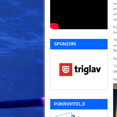
se
ob
ve
sp
Ka
na
"H
SPONZORI
se
Ne
Is
"S
ta
Na
POKROVITELJI