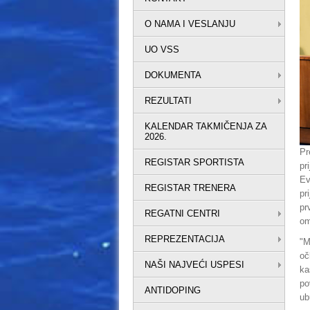
O NAMA I VESLANJU
UO VSS
DOKUMENTA
REZULTATI
KALENDAR TAKMIČENJA ZA
2026.
Pr
REGISTAR SPORTISTA
pr
Ev
REGISTAR TRENERA
pr
pr
REGATNI CENTRI
om
REPREZENTACIJA
"M
oč
NAŠI NAJVEĆI USPESI
ka
po
ANTIDOPING
ub