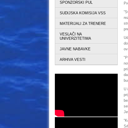
SPONZORSKI PUL
Pr
“S
SUDIJSKA KOMISIJA VSS
re
st
MATERIJALI ZA TRENERE
pr
VESLAČI NA
Ud
UNIVERZITETIMA
do
JAVNE NABAVKE
ov
"P
ARHIVA VESTI
no
pr
da
bu
U 
pr
be
se
Je
“K
Sr