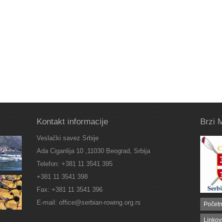
Kontakt informacije
Brzi 
Veslački savez Srbije
Ada Ciganlija 10 ,11030 Beograd, Srbija
Telefon: +381 11 3541 395
+381 11 3541 398
Fax: +381 11 3541 396
E-mail: office@serbian-rowing.org.rs
Počet
Linkov