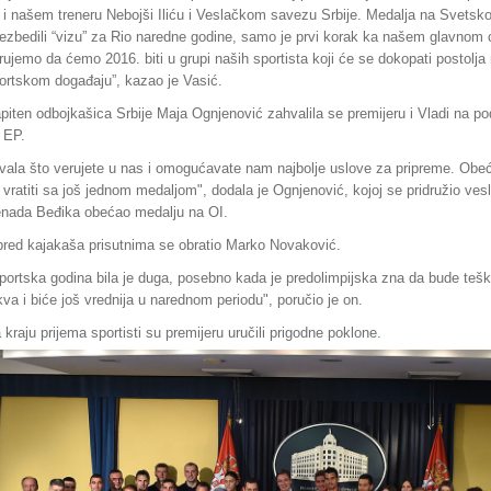
 i našem treneru Nebojši Iliću i Veslačkom savezu Srbije. Medalja na Svets
ezbedili “vizu” za Rio naredne godine, samo je prvi korak ka našem glavnom c
rujemo da ćemo 2016. biti u grupi naših sportista koji će se dokopati postol
ortskom događaju”, kazao je Vasić.
piten odbojkašica Srbije Maja Ognjenović zahvalila se premijeru i Vladi na podr
 EP.
vala što verujete u nas i omogućavate nam najbolje uslove za pripreme. Obe
 vratiti sa još jednom medaljom", dodala je Ognjenović, kojoj se pridružio ves
nada Beđika obećao medalju na OI.
pred kajakaša prisutnima se obratio Marko Novaković.
portska godina bila je duga, posebno kada je predolimpijska zna da bude teška.
kva i biće još vrednija u narednom periodu", poručio je on.
 kraju prijema sportisti su premijeru uručili prigodne poklone.