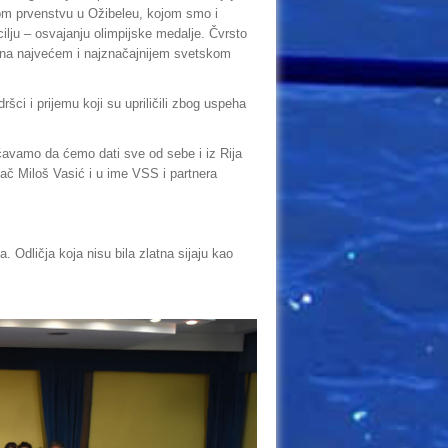
kom prvenstvu u Ožibeleu, kojom smo i
ilju – osvajanju olimpijske medalje. Čvrsto
ja na najvećem i najznačajnijem svetskom
šci i prijemu koji su upriličili zbog uspeha
ćavamo da ćemo dati sve od sebe i iz Rija
lač Miloš Vasić i u ime VSS i partnera
 Odličja koja nisu bila zlatna sijaju kao