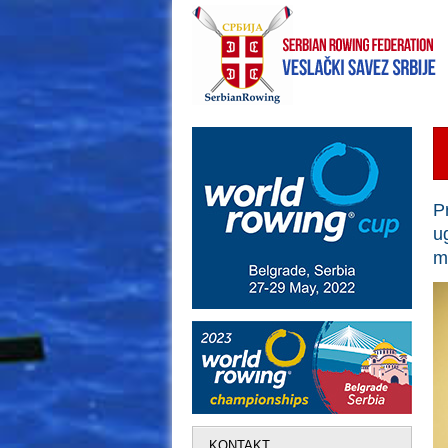
P
u
m
KONTAKT