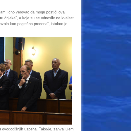
 sam lično verovao da mogu postići ovaj
ručnjaka“, a koje su se odnosile na kvalitet
azalo kao pogrešna procena“, istakao je
tu ovogodišnjih uspeha. Takođe, zahvaljujem