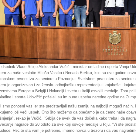
edsednik Vlade Srbije Aleksandar Vučić i ministar omladine i sporta Vanja Udov
ijem za naše veslače Miloša Vasića i Nenada Beđika, koji su ove godine osvoj
ropskom prvenstvu za seniore u Poznanju i Svetskom prvenstvu za seniore u
ijem je organizovan i za žensku odbojkašku reprezentaciju i kajakaše i kajak
venstvima Evrope u Belgiji i Holandiji i sveta u Italiji osvojili medalje. Tom pri
ladine i sporta Udovičić poželeli su im puno uspeha naredne godine na Olimp
i smo ponosni vas jer ste predstavljali našu zemlju na najbolji mogući način. 
kujemo još veći uspeh. Ono što možemo da obećamo je da ćemo naše obaveze
šnjenja", rekao je Vučić. "Srbija će uvek da vas dočeka kako treba i da nagradi
većanje nagrade do 20 odsto za sve koji osvoje medalje u Riju. “Vi ste proslav
uduće. Recite šta vam je potrebno, imamo novca u trezoru i da vas nagradimo 