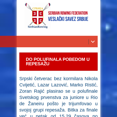
DO POLUFINALA POBEDOM U
REPESAŽU
Srpski četverac bez kormilara Nikola
Cvijetić, Lazar Lazović, Marko Ristić,
Zoran Rajić plasirao se u polufinale
Svetskog prvenstva za juniore u Rio
de Žaneiru pošto je trijumfovao u
svojoj grupi repesaža. Bitka za finale
već u petak od 15,29 časova po