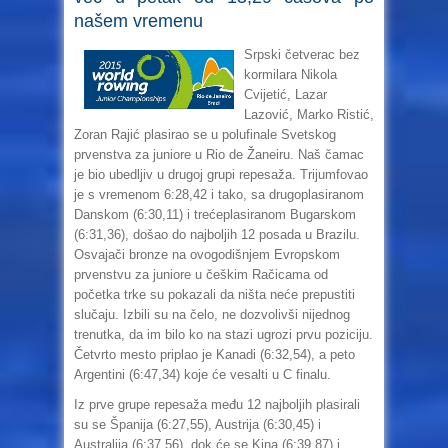
našem vremenu
Srpski četverac bez
kormilara Nikola
Cvijetić, Lazar
Lazović, Marko Ristić,
Zoran Rajić plasirao se u polufinale Svetskog
prvenstva za juniore u Rio de Žaneiru. Naš čamac
je bio ubedljiv u drugoj grupi repesaža. Trijumfovao
je s vremenom 6:28,42 i tako, sa drugoplasiranom
Danskom (6:30,11) i trećeplasiranom Bugarskom
(6:31,36), došao do najboljih 12 posada u Brazilu.
Osvajači bronze na ovogodišnjem Evropskom
prvenstvu za juniore u češkim Račicama od
početka trke su pokazali da ništa neće prepustiti
slučaju. Izbili su na čelo, ne dozvolivši nijednog
trenutka, da im bilo ko na stazi ugrozi prvu poziciju.
Četvrto mesto priplao je Kanadi (6:32,54), a peto
Argentini (6:47,34) koje će vesalti u C finalu.
Iz prve grupe repesaža među 12 najboljih plasirali
su se Španija (6:27,55), Austrija (6:30,45) i
Australija (6:37,56), dok će se Kina (6:39,87) i