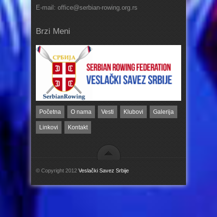
E-mail: office@serbian-rowing.org.rs
Brzi Meni
Početna
O nama
Vesti
Klubovi
Galerija
Linkovi
Kontakt
© Copyright 2012
Veslački Savez Srbije