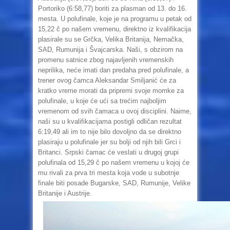
Portoriko (6:58,77) boriti za plasman od 13. do 16.
mesta. U polufinale, koje je na programu u petak od
15,22 č po našem vremenu, direktno iz kvalifikacija
plasirale su se Grčka, Velika Britanija, Nemačka,
SAD, Rumunija i Švajcarska. Naši, s obzirom na
promenu satnice zbog najavljenih vremenskih
neprilika, neće imati dan predaha pred polufinale, a
trener ovog čamca Aleksandar Smiljanić će za
kratko vreme morati da pripremi svoje momke za
polufinale, u koje će ući sa trećim najboljim
vremenom od svih čamaca u ovoj disciplini. Naime,
naši su u kvalifikacijama postigli odličan rezultat
6:19,49 ali im to nije bilo dovoljno da se direktno
plasiraju u polufinale jer su bolji od njih bili Grci i
Britanci. Srpski čamac će veslati u drugoj grupi
polufinala od 15,29 č po našem vremenu u kojoj će
mu rivali za prva tri mesta koja vode u subotnje
finale biti posade Bugarske, SAD, Rumunije, Velike
Britanije i Austrije.