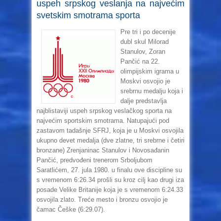
uspeh srpskog veslanja na najvećim
svetskim smotrama sporta
Pre tri i po decenije
dubl skul Milorad
Stanulov, Zoran
Pančić na 22.
olimpijskim igrama u
Moskvi osvojio je
srebrnu medalju koja i
dalje predstavlja
najblistaviji uspeh srpskog veslačkog sporta na
najvećim sportskim smotrama. Natupajući pod
zastavom tadašnje SFRJ, koja je u Moskvi osvojila
ukupno devet medalja (dve zlatne, tri srebrne i četiri
bronzane) Zrenjaninac Stanulov i Novosađanin
Pančić, predvođeni trenerom Srboljubom
Saratlićem, 27. jula 1980. u finalu ove discipline su
s vremenom 6:26.34 prošli su kroz cilj kao drugi iza
posade Velike Britanije koja je s vremenom 6:24.33
osvojila zlato. Treće mesto i bronzu osvojio je
čamac Češke (6:29.07).