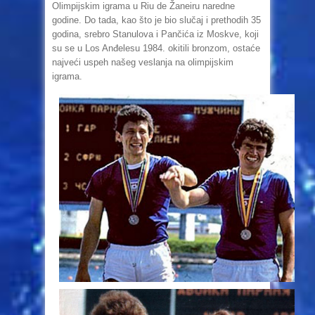
Olimpijskim igrama u Riu de Žaneiru naredne
godine. Do tada, kao što je bio slučaj i prethodih 35
godina, srebro Stanulova i Pančića iz Moskve, koji
su se u Los Anđelesu 1984. okitili bronzom, ostaće
najveći uspeh našeg veslanja na olimpijskim
igrama.