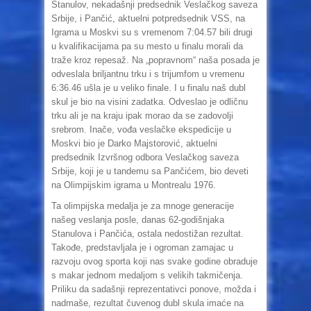
Stanulov, nekadašnji predsednik Veslačkog saveza
Srbije, i Pančić, aktuelni potpredsednik VSS, na
Igrama u Moskvi su s vremenom 7:04.57 bili drugi
u kvalifikacijama pa su mesto u finalu morali da
traže kroz repesaž. Na „popravnom“ naša posada je
odveslala briljantnu trku i s trijumfom u vremenu
6:36.46 ušla je u veliko finale. I u finalu naš dubl
skul je bio na visini zadatka. Odveslao je odličnu
trku ali je na kraju ipak morao da se zadovolji
srebrom. Inače, vođa veslačke ekspedicije u
Moskvi bio je Darko Majstorović, aktuelni
predsednik Izvršnog odbora Veslačkog saveza
Srbije, koji je u tandemu sa Pančićem, bio deveti
na Olimpijskim igrama u Montrealu 1976.
Ta olimpijska medalja je za mnoge generacije
našeg veslanja posle, danas 62-godišnjaka
Stanulova i Pančića, ostala nedostižan rezultat.
Takođe, predstavljala je i ogroman zamajac u
razvoju ovog sporta koji nas svake godine obraduje
s makar jednom medaljom s velikih takmičenja.
Priliku da sadašnji reprezentativci ponove, možda i
nadmaše, rezultat čuvenog dubl skula imaće na