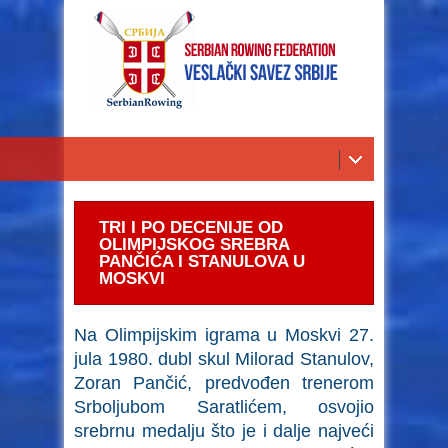
TRI I PO DECENIJE OD
OLIMPIJSKOG SREBRA
PANČIĆA I STANULOVA U
MOSKVI
Na Olimpijskim igrama u Moskvi 27.
jula 1980. dubl skul Milorad Stanulov,
Zoran Pančić, predvođen trenerom
Srboljubom Saratlićem, osvojio
srebrnu medalju što je i dalje najveći