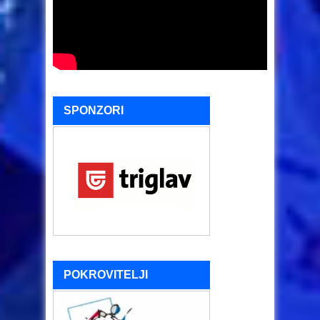
SPONZORI
POKROVITELJI