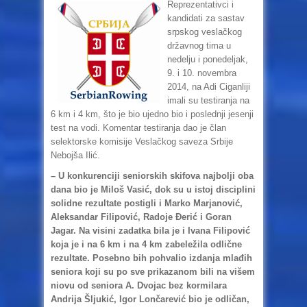
Reprezentativci i
kandidati za sastav
srpskog veslačkog
državnog tima u
nedelju i ponedeljak,
9. i 10. novembra
2014, na Adi Ciganliji
imali su testiranja na
6 km i 4 km, što je bio ujedno bio i poslednji jesenji
test na vodi. Komentar testiranja dao je član
selektorske komisije Veslačkog saveza Srbije
Nebojša Ilić.
– U konkurenciji seniorskih skifova najbolji oba
dana bio je Miloš Vasić, dok su u istoj disciplini
solidne rezultate postigli i Marko Marjanović,
Aleksandar Filipović, Radoje Đerić i Goran
Jagar. Na visini zadatka bila je i Ivana Filipović
koja je i na 6 km i na 4 km zabeležila odlične
rezultate. Posebno bih pohvalio izdanja mlađih
seniora koji su po sve prikazanom bili na višem
niovu od seniora A. Dvojac bez kormilara
Andrija Šljukić, Igor Lončarević bio je odličan,