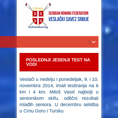
POSLEDNJI JESENJI TEST NA
VODI
Veslači u nedelju i ponedeljak, 9. i 10.
novembra 2014, imali testiranja na 6
km i 4 km. Miloš Vasić najbolji u
seniorskom skifu, odlični rezultati
mlađih seniora. U decembru selidba
u Crnu Goru i Tursku