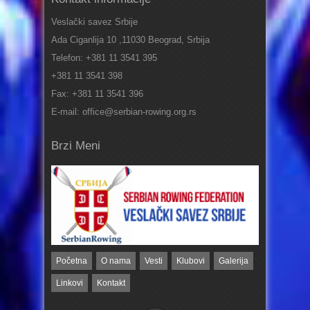
Veslački savez Srbije
Ada Ciganlija 10 ,11030 Beograd, Srbija
Telefon: +381 11 3541 395
+381 11 3541 398
Fax: +381 11 3541 396
E-mail: office@serbian-rowing.org.rs
Brzi Meni
Početna
O nama
Vesti
Klubovi
Galerija
Linkovi
Kontakt