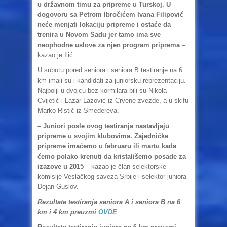
u državnom timu za pripreme u Turskoj. U
dogovoru sa Petrom Ibročićem Ivana Filipović
neće menjati lokaciju pripreme i ostaće da
trenira u Novom Sadu jer tamo ima sve
neophodne uslove za njen program priprema
–
kazao je Ilić.
U subotu pored seniora i seniora B testiranje na 6
km imali su i kandidati za juniorsku reprezentaciju.
Najbolji u dvojcu bez kormilara bili su Nikola
Cvijetić i Lazar Lazović iz Crvene zvezde, a u skifu
Marko Ristić iz Smedereva.
– Juniori posle ovog testiranja nastavljaju
pripreme u svojim klubovima. Zajedničke
pripreme imaćemo u februaru ili martu kada
ćemo polako krenuti da kristališemo posade za
izazove u 2015
– kazao je član selektorske
komisije Veslačkog saveza Srbije i selektor juniora
Dejan Guslov.
Rezultate testiranja seniora A i seniora B na 6
km i 4 km preuzmi
OVDE