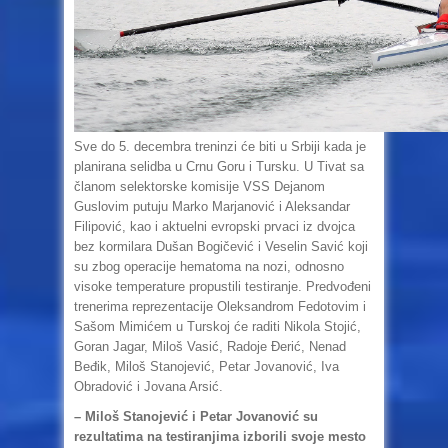
Sve do 5. decembra treninzi će biti u Srbiji kada je
planirana selidba u Crnu Goru i Tursku. U Tivat sa
članom selektorske komisije VSS Dejanom
Guslovim putuju Marko Marjanović i Aleksandar
Filipović, kao i aktuelni evropski prvaci iz dvojca
bez kormilara Dušan Bogičević i Veselin Savić koji
su zbog operacije hematoma na nozi, odnosno
visoke temperature propustili testiranje. Predvođeni
trenerima reprezentacije Oleksandrom Fedotovim i
Sašom Mimićem u Turskoj će raditi Nikola Stojić,
Goran Jagar, Miloš Vasić, Radoje Đerić, Nenad
Beđik, Miloš Stanojević, Petar Jovanović, Iva
Obradović i Jovana Arsić.
– Miloš Stanojević i Petar Jovanović su
rezultatima na testiranjima izborili svoje mesto