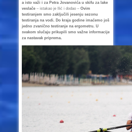
a isto važi i za Petra Jovanovića u skifu za lake
veslače
– istakao je Ilić i dodao –
Ovim
testiranjem smo zaključili jesenju sezonu
testiranja na vodi. Do kraja godine imaćemo još
jedno zvanično testiranje na ergometru. U
svakom slučaju prikupili smo važne informacije
za nastavak priprema.