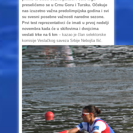
preselićemo se u Crnu Goru i Tursku. Očekuje
nas izuzetno važna predolimpijska godina i svi
su svesni posebne važnosti naredne sezone.
Prvi test reprezentativci će imati u prvoj nedelji
novembra kada će u skifovima i dvojcima
veslati trke na 6 km
– kazao je član selektorske
komisije Veslačkog saveza Srbije Nebojša Ilić.