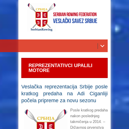
REPREZENTATIVCI UPALILI
MOTORE
Veslačka reprezentacija Srbije posle
kratkog predaha na Adi Ciganliji
počela pripreme za novu sezonu
Posle kratkog predaha
nakon poslednjeg
takmičenja u 2014. –
Državnog prvenstva