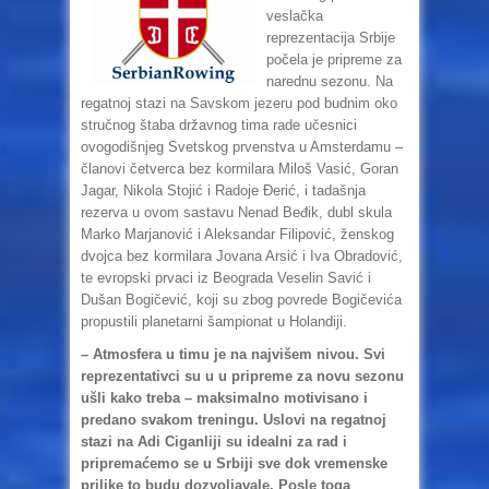
veslačka
reprezentacija Srbije
počela je pripreme za
narednu sezonu. Na
regatnoj stazi na Savskom jezeru pod budnim oko
stručnog štaba državnog tima rade učesnici
ovogodišnjeg Svetskog prvenstva u Amsterdamu –
članovi četverca bez kormilara Miloš Vasić, Goran
Jagar, Nikola Stojić i Radoje Đerić, i tadašnja
rezerva u ovom sastavu Nenad Beđik, dubl skula
Marko Marjanović i Aleksandar Filipović, ženskog
dvojca bez kormilara Jovana Arsić i Iva Obradović,
te evropski prvaci iz Beograda Veselin Savić i
Dušan Bogičević, koji su zbog povrede Bogičevića
propustili planetarni šampionat u Holandiji.
– Atmosfera u timu je na najvišem nivou. Svi
reprezentativci su u u pripreme za novu sezonu
ušli kako treba – maksimalno motivisano i
predano svakom treningu. Uslovi na regatnoj
stazi na Adi Ciganliji su idealni za rad i
pripremaćemo se u Srbiji sve dok vremenske
prilike to budu dozvoljavale. Posle toga