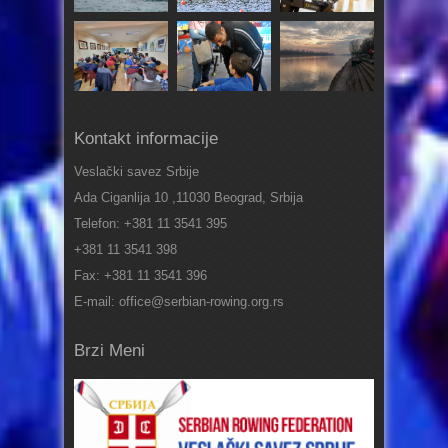
Kontakt informacije
Veslački savez Srbije
Ada Ciganlija 10 ,11030 Beograd, Srbija
Telefon: +381 11 3541 395
+381 11 3541 398
Fax: +381 11 3541 396
E-mail: office@serbian-rowing.org.rs
Brzi Meni