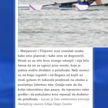
– Marjanović i Filipović nisu izveslali onako
kako smo planirali i kako smo se dogovorili.
Hrvati su se vrlo brzo mnogo odvojili i nije bilo
šanse da im se ugrozi prvo mesto, koje je
jedino vodilo direktno u polufinale. Naši momci
su na kraju izgubili i od Bugara od kojih su
imali gotovo tri sekunde prednosti na ulasku u
poslednju četvrtinu trke. Ostaje nam da što
bolje iskoristimo dan pauze, da ispravimo neke
greške i da pokušamo kroz repesaž da dođemo
do polufinala
– kazao je član selektorske komisije
Veslačkog saveza Srbije Dejan Guslov.