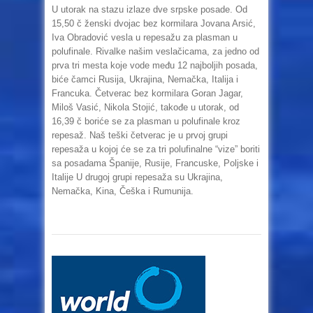
U utorak na stazu izlaze dve srpske posade. Od
15,50 č ženski dvojac bez kormilara Jovana Arsić,
Iva Obradović vesla u repesažu za plasman u
polufinale. Rivalke našim veslačicama, za jedno od
prva tri mesta koje vode među 12 najboljih posada,
biće čamci Rusija, Ukrajina, Nemačka, Italija i
Francuka. Četverac bez kormilara Goran Jagar,
Miloš Vasić, Nikola Stojić, takođe u utorak, od
16,39 č boriće se za plasman u polufinale kroz
repesaž. Naš teški četverac je u prvoj grupi
repesaža u kojoj će se za tri polufinalne “vize” boriti
sa posadama Španije, Rusije, Francuske, Poljske i
Italije U drugoj grupi repesaža su Ukrajina,
Nemačka, Kina, Češka i Rumunija.