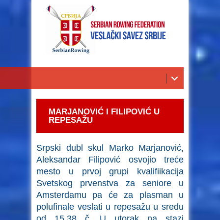
MARJANOVIĆ I FILIPOVIĆ U
REPESAŽU
Srpski dubl skul Marko Marjanović,
Aleksandar Filipović osvojio treće
mesto u prvoj grupi kvalifiikacija
Svetskog prvenstva za seniore u
Amsterdamu pa će za plasman u
polufinale veslati u repesažu u sredu
od 15,38 č. U utorak na stazi