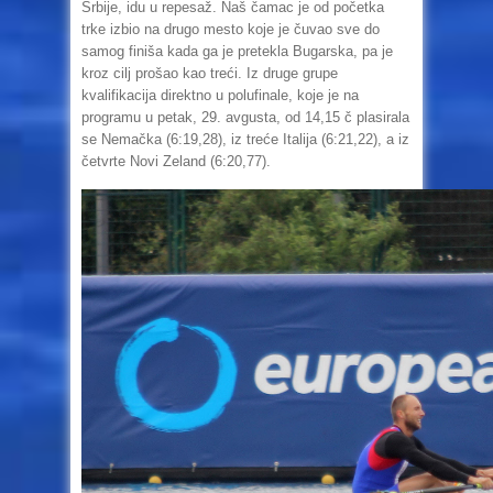
Srbije, idu u repesaž. Naš čamac je od početka
trke izbio na drugo mesto koje je čuvao sve do
samog finiša kada ga je pretekla Bugarska, pa je
kroz cilj prošao kao treći. Iz druge grupe
kvalifikacija direktno u polufinale, koje je na
programu u petak, 29. avgusta, od 14,15 č plasirala
se Nemačka (6:19,28), iz treće Italija (6:21,22), a iz
četvrte Novi Zeland (6:20,77).