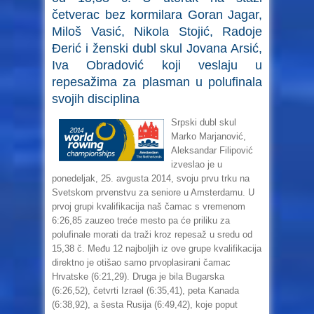
četverac bez kormilara Goran Jagar,
Miloš Vasić, Nikola Stojić, Radoje
Đerić i ženski dubl skul Jovana Arsić,
Iva Obradović koji veslaju u
repesažima za plasman u polufinala
svojih disciplina
Srpski dubl skul
Marko Marjanović,
Aleksandar Filipović
izveslao je u
ponedeljak, 25. avgusta 2014, svoju prvu trku na
Svetskom prvenstvu za seniore u Amsterdamu. U
prvoj grupi kvalifikacija naš čamac s vremenom
6:26,85 zauzeo treće mesto pa će priliku za
polufinale morati da traži kroz repesaž u sredu od
15,38 č. Među 12 najboljih iz ove grupe kvalifikacija
direktno je otišao samo prvoplasirani čamac
Hrvatske (6:21,29). Druga je bila Bugarska
(6:26,52), četvrti Izrael (6:35,41), peta Kanada
(6:38,92), a šesta Rusija (6:49,42), koje poput