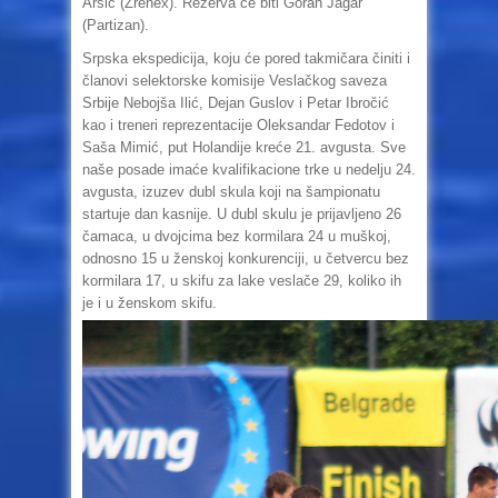
Arsić (Zrenex). Rezerva će biti Goran Jagar
(Partizan).
Srpska ekspedicija, koju će pored takmičara činiti i
članovi selektorske komisije Veslačkog saveza
Srbije Nebojša Ilić, Dejan Guslov i Petar Ibročić
kao i treneri reprezentacije Oleksandar Fedotov i
Saša Mimić, put Holandije kreće 21. avgusta. Sve
naše posade imaće kvalifikacione trke u nedelju 24.
avgusta, izuzev dubl skula koji na šampionatu
startuje dan kasnije. U dubl skulu je prijavljeno 26
čamaca, u dvojcima bez kormilara 24 u muškoj,
odnosno 15 u ženskoj konkurenciji, u četvercu bez
kormilara 17, u skifu za lake veslače 29, koliko ih
je i u ženskom skifu.