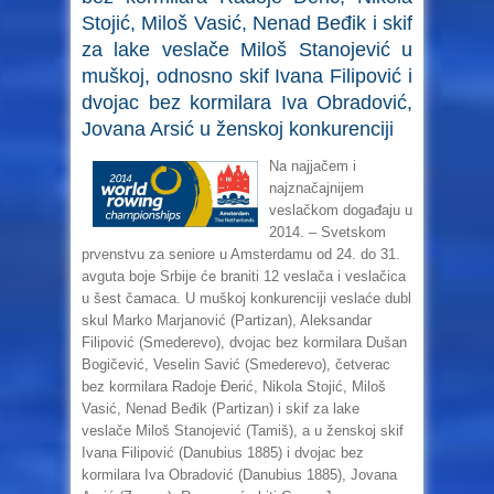
Stojić, Miloš Vasić, Nenad Beđik i skif
za lake veslače Miloš Stanojević u
muškoj, odnosno skif Ivana Filipović i
dvojac bez kormilara Iva Obradović,
Jovana Arsić u ženskoj konkurenciji
Na najjačem i
najznačajnijem
veslačkom događaju u
2014. – Svetskom
prvenstvu za seniore u Amsterdamu od 24. do 31.
avguta boje Srbije će braniti 12 veslača i veslačica
u šest čamaca. U muškoj konkurenciji veslaće dubl
skul Marko Marjanović (Partizan), Aleksandar
Filipović (Smederevo), dvojac bez kormilara Dušan
Bogičević, Veselin Savić (Smederevo), četverac
bez kormilara Radoje Đerić, Nikola Stojić, Miloš
Vasić, Nenad Beđik (Partizan) i skif za lake
veslače Miloš Stanojević (Tamiš), a u ženskoj skif
Ivana Filipović (Danubius 1885) i dvojac bez
kormilara Iva Obradović (Danubius 1885), Jovana