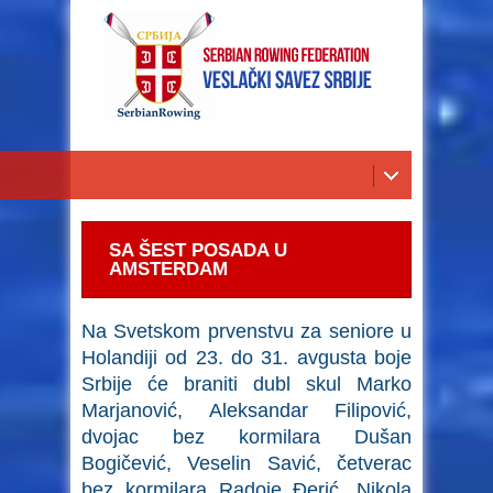
SA ŠEST POSADA U
AMSTERDAM
Na Svetskom prvenstvu za seniore u
Holandiji od 23. do 31. avgusta boje
Srbije će braniti dubl skul Marko
Marjanović, Aleksandar Filipović,
dvojac bez kormilara Dušan
Bogičević, Veselin Savić, četverac
bez kormilara Radoje Đerić, Nikola