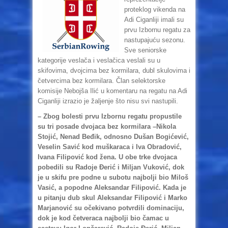
proteklog vikenda na
Adi Ciganliji imali su
prvu Izbornu regatu za
nastupajuću sezonu.
Sve seniorske
kategorije veslača i veslačica veslali su u
skifovima, dvojcima bez kormilara, dubl skulovima i
četvercima bez kormilara. Član selektorske
komisije Nebojša Ilić u komentaru na regatu na Adi
Ciganliji izrazio je žaljenje što nisu svi nastupili.
– Zbog bolesti prvu Izbornu regatu propustile
su tri posade dvojaca bez kormilara –Nikola
Stojić, Nenad Beđik, odnosno Dušan Bogićević,
Veselin Savić kod muškaraca i Iva Obradović,
Ivana Filipović kod žena. U obe trke dvojaca
pobedili su Radoje Đerić i Miljan Vuković, dok
je u skifu pre podne u subotu najbolji bio Miloš
Vasić, a popodne Aleksandar Filipović. Kada je
u pitanju dub skul Aleksandar Filipović i Marko
Marjanović su očekivano potvrdili dominaciju,
dok je kod četveraca najbolji bio čamac u