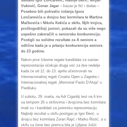
sastavu Igor Lončarević, Radoje Đerić, Miljan
Vuković, Goran Jagar
– kazao je Ilić i dodao –
Posebno bih pohvalio izdanja Igora
Lončarevića u dvojcu bez kormilara te Martina
Mačkovića i Nikolu Kekića u skifu. Njih trojica,
prošlogodišnji juniori, pokazali da su više nego
uspešno zakoračili u seniorsku konkurenciju.
Postigli su solidne rezultate za A seniore a
odlične kada je u pitanju konkurencija seniora
do 23 godine.
Nakon prve Izborne regate kandidate za sastav
reprezentacije očekuje druga već za dve nedelje
kada će od 12. do 13. aprila učestvovati na
Internacionalnoj regati Croatia Open u Zagrebu i
Internacionalnoj regati „Memorial Paolo D’Aloja“ u
Piediluku.
U subotu, 29. marta, na Adi Ciganliji test na 6 km
sa tempom 26 u skifovima i dvojcima bez kormilara
imali su i kandidati za juniorsku reprezentaciju.
Najbolji rezultat u skifu postigao je Igor Đerić, u
dvojcu bez kormilara Zoran Rajić i Marko Ristić, a u
skifu za žene bez premca bila je Ljiljana Jošić.