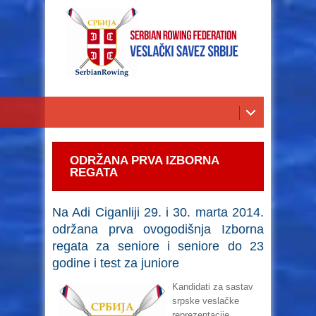
ODRŽANA PRVA IZBORNA
REGATA
Na Adi Ciganliji 29. i 30. marta 2014.
održana prva ovogodišnja Izborna
regata za seniore i seniore do 23
godine i test za juniore
Kandidati za sastav
srpske veslačke
reprezentacije