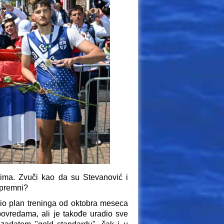
ima. Zvuči kao da su Stevanović i
 spremni?
dio plan treninga od oktobra meseca
ovredama, ali je takođe uradio sve