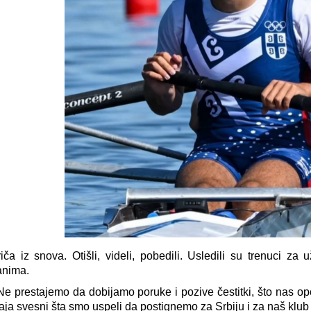
iča iz snova. Otišli, videli, pobedili. Usledili su trenuci za u
anima.
Ne prestajemo da dobijamo poruke i pozive čestitki, što nas o
aja svesni šta smo uspeli da postignemo za Srbiju i za naš klu