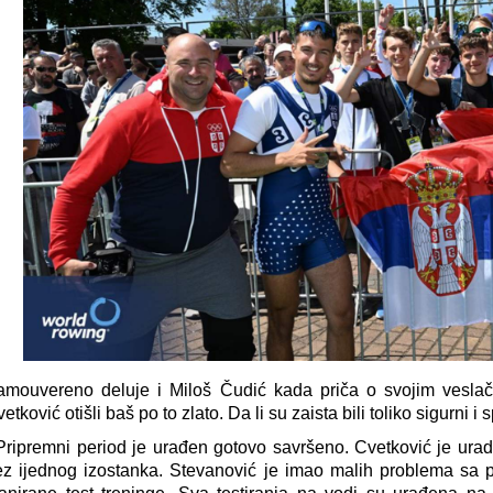
amouvereno deluje i Miloš Čudić kada priča o svojim veslač
etković otišli baš po to zlato. Da li su zaista bili toliko sigurni i
Pripremni period je urađen gotovo savršeno. Cvetković je ura
ez ijednog izostanka. Stevanović je imao malih problema sa p