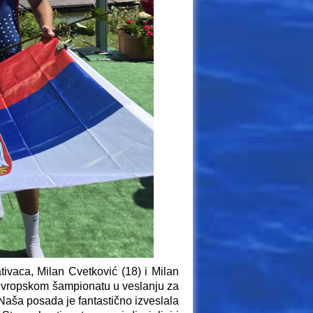
ivaca, Milan Cvetković (18) i Milan
a Evropskom šampionatu u veslanju za
Naša posada je fantastično izveslala