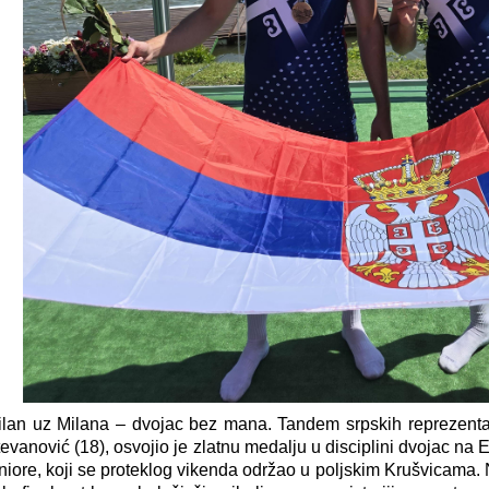
lan uz Milana – dvojac bez mana. Tandem srpskih reprezentat
evanović (18), osvojio je zlatnu medalju u disciplini dvojac n
niore, koji se proteklog vikenda održao u poljskim Krušvicama. 