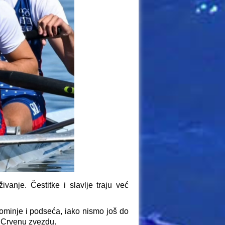
živanje. Čestitke i slavlje traju već
pominje i podseća, iako nismo još do
b Crvenu zvezdu.