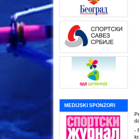
MEDIJSKI SPONZORI
Pr
d
- 
kr