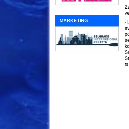
Za
ve
MARKETING
- 
ev
po
tr
k
Sr
St
ta