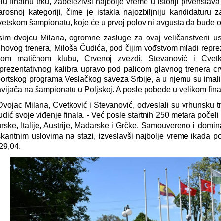
lu finalnu trku, zabeleživši najbolje vreme u istoriji prvenstava
arosnoj kategoriji, čime je istakla najozbiljniju kandidaturu
etskom šampionatu, koje će u prvoj polovini avgusta da bude od
sim dvojcu Milana, ogromne zasluge za ovaj veličanstveni u
ihovog trenera, Miloša Čudića, pod čijim vođstvom mladi reprez
vom matičnom klubu, Crvenoj zvezdi. Stevanović i Cvetk
prezentativnog kalibra upravo pod palicom glavnog trenera crv
ortskog programa Veslačkog saveza Srbije, a u njemu su imali 
vijača na šampionatu u Poljskoj. A posle pobede u velikom final
Dvojac Milana, Cvetković i Stevanović, odveslali su vrhunsku 
dić svoje viđenje finala. - Već posle startnih 250 metara počel
rske, Italije, Austrije, Mađarske i Grčke. Samouvereno i dominan
skantnim uslovima na stazi, izveslavši najbolje vreme ikada p
29,04.