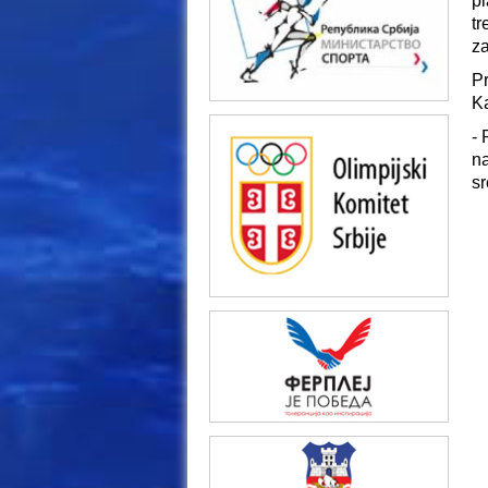
p
tr
za
Pr
Ka
- 
na
sr