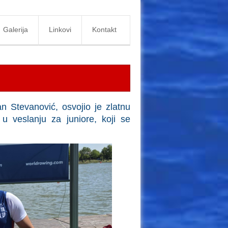
Galerija
Linkovi
Kontakt
n Stevanović, osvojio je zlatnu
u veslanju za juniore, koji se