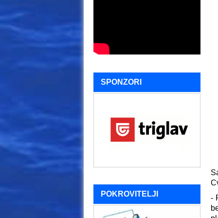
SPONZORI
S
Cv
POKROVITELJI
- 
b