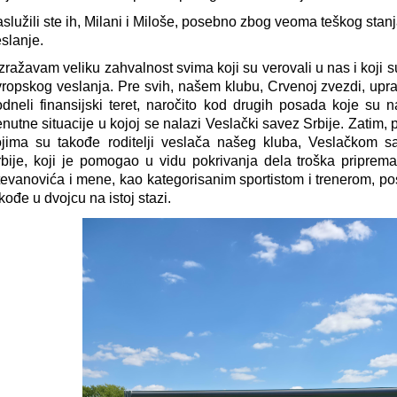
služili ste ih, Milani i Miloše, posebno zbog veoma teškog stan
slanje.
Izražavam veliku zahvalnost svima koji su verovali u nas i koj
ropskog veslanja. Pre svih, našem klubu, Crvenoj zvezdi, upravi
dneli finansijski teret, naročito kod drugih posada koje su n
enutne situacije u kojoj se nalazi Veslački savez Srbije. Zatim,
ojima su takođe roditelji veslača našeg kluba, Veslačkom s
bije, koji je pomogao u vidu pokrivanja dela troška priprema
evanovića i mene, kao kategorisanim sportistom i trenerom, po
kođe u dvojcu na istoj stazi.