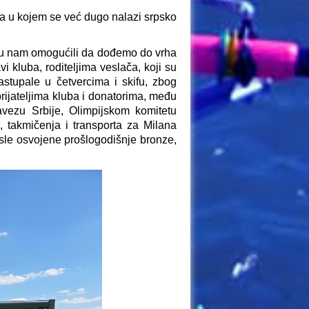
ja u kojem se već dugo nalazi srpsko
i su nam omogućili da dođemo do vrha
 kluba, roditeljima veslača, koji su
astupale u četvercima i skifu, zbog
 prijateljima kluba i donatorima, među
avezu Srbije, Olimpijskom komitetu
, takmičenja i transporta za Milana
sle osvojene prošlogodišnje bronze,