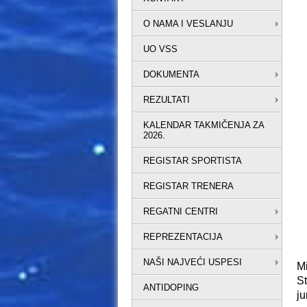
O NAMA I VESLANJU
UO VSS
DOKUMENTA
REZULTATI
KALENDAR TAKMIČENJA ZA
2026.
REGISTAR SPORTISTA
REGISTAR TRENERA
REGATNI CENTRI
REPREZENTACIJA
NAŠI NAJVEĆI USPESI
Mi
St
ANTIDOPING
ju