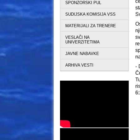
ce
SPONZORSKI PUL
st
Sv
SUDIJSKA KOMISIJA VSS
O
MATERIJALI ZA TRENERE
nj
s
VESLAČI NA
UNIVERZITETIMA
re
sp
JAVNE NABAVKE
na
ARHIVA VESTI
- 
Ču
Tu
ri
6: