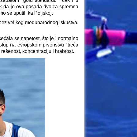
 zadatom "gold standardu", čak i u
nak da je ova posada dvojca spremna
o se uputili ka Poljskoj.
, bez velikog međunarodnog iskustva.
osećala se napetost, što je i normalno
nastup na evropskom prvenstvu "treća
ešenost, koncentraciju i hrabrost.