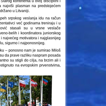
 Starog kontinenta u ovoj disciplini i
 za najviši plasman na predstojećem
ržano u Litvaniji.
speh srpskog veslanja idu na račun
entativci već godinama treniraju i u
ović stasali su u vrsne veslače
eno-belih i koordinatora juniorskog
i najvećeg motivatora i najglasnijeg
u, sigurno i najponosnijeg.
trku – ponosno nam je sumirao Miloš
i su da prave razliku naspram posada
tno su stigli do cilja, na brzim ali i
ostignuto na evropskim prvenstvima,