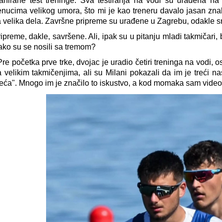
lanirane test treninge. Sva testiranja na vodi su urađena na
enucima velikog umora, što mi je kao treneru davalo jasan z
 velika dela. Završne pripreme su urađene u Zagrebu, odakle sm
ipreme, dakle, savršene. Ali, ipak su u pitanju mladi takmičari
ko su se nosili sa tremom?
Pre početka prve trke, dvojac je uradio četiri treninga na vodi, 
 velikim takmičenjima, ali su Milani pokazali da im je treći 
eća". Mnogo im je značilo to iskustvo, a kod momaka sam video r