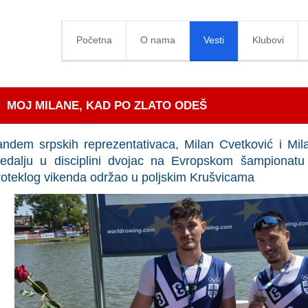
Početna
O nama
Vesti
Klubovi
MOJ MILANE, KAD PO ZLATO ODEŠ
andem srpskih reprezentativaca, Milan Cvetković i Mila
edalju u disciplini dvojac na Evropskom šampionatu 
roteklog vikenda održao u poljskim Krušvicama