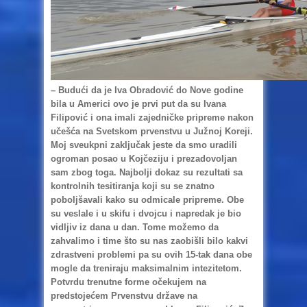
– Budući da je Iva Obradović do Nove godine
bila u Americi ovo je prvi put da su Ivana
Filipović i ona imali zajedničke pripreme nakon
učešća na Svetskom prvenstvu u Južnoj Koreji.
Moj sveukpni zaključak jeste da smo uradili
ogroman posao u Kojčeziju i prezadovoljan
sam zbog toga. Najbolji dokaz su rezultati sa
kontrolnih tesitiranja koji su se znatno
poboljšavali kako su odmicale pripreme. Obe
su veslale i u skifu i dvojcu i napredak je bio
vidljiv iz dana u dan. Tome možemo da
zahvalimo i time što su nas zaobišli bilo kakvi
zdrastveni problemi pa su ovih 15-tak dana obe
mogle da treniraju maksimalnim intezitetom.
Potvrdu trenutne forme očekujem na
predstojećem Prvenstvu države na