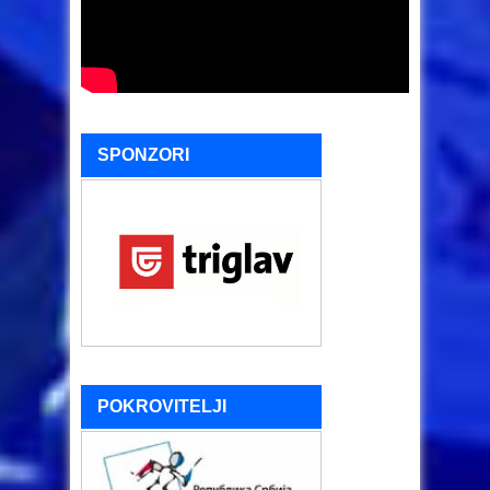
SPONZORI
POKROVITELJI