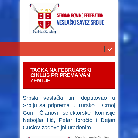
TAČKA NA FEBRUARSKI
CIKLUS PRIPREMA VAN
ZEMLJE
Srpski veslački tim doputovao u
Srbiju sa priprema u Turskoj i Crnoj
Gori. Članovi selektorske komisije
Nebojša Ilić, Petar Ibročić i Dejan
Guslov zadovoljni urađenim
Srpski veslački tim