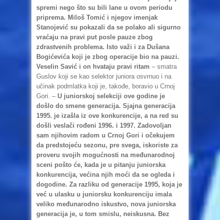
spremi nego što su bili lane u ovom periodu
priprema. Miloš Tomić i njegov imenjak
Stanojević su pokazali da se polako ali sigurno
vraćaju na pravi put posle pauze zbog
zdrastvenih problema. Isto važi i za Dušana
Bogićevića koji je zbog operacije bio na pauzi.
Veselin Savić i on hvataju pravi ritam
– smatra
Guslov koji se kao selektor juniora osvrnuo i na
učinak podmlatka koji je, takođe, boravio u Crnoj
Gori. –
U juniorskoj selekciji ove godine je
došlo do smene generacija. Sjajna generacija
1995. je izašla iz ove konkurencije, a na red su
došli veslači rođeni 1996. i 1997. Zadovoljan
sam njihovim radom u Crnoj Gori i očekujem
da predstojeću sezonu, pre svega, iskoriste za
proveru svojih mogućnosti na međunarodnoj
sceni pošto će, kada je u pitanju juniorska
konkurencija, većina njih moći da se ogleda i
dogodine. Za razliku od generacije 1995, koja je
već u ulasku u juniorsku konkurenciju imala
veliko međunarodno iskustvo, nova juniorska
generacija je, u tom smislu, neiskusna. Bez