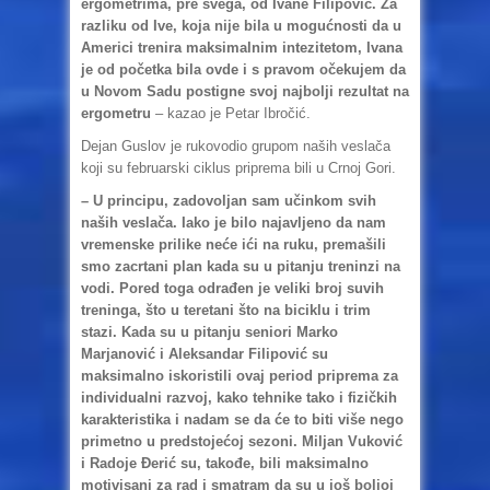
ergometrima, pre svega, od Ivane Filipović. Za
razliku od Ive, koja nije bila u mogućnosti da u
Americi trenira maksimalnim intezitetom, Ivana
je od početka bila ovde i s pravom očekujem da
u Novom Sadu postigne svoj najbolji rezultat na
ergometru
– kazao je Petar Ibročić.
Dejan Guslov je rukovodio grupom naših veslača
koji su februarski ciklus priprema bili u Crnoj Gori.
– U principu, zadovoljan sam učinkom svih
naših veslača. Iako je bilo najavljeno da nam
vremenske prilike neće ići na ruku, premašili
smo zacrtani plan kada su u pitanju treninzi na
vodi. Pored toga odrađen je veliki broj suvih
treninga, što u teretani što na biciklu i trim
stazi. Kada su u pitanju seniori Marko
Marjanović i Aleksandar Filipović su
maksimalno iskoristili ovaj period priprema za
individualni razvoj, kako tehnike tako i fizičkih
karakteristika i nadam se da će to biti više nego
primetno u predstojećoj sezoni. Miljan Vuković
i Radoje Đerić su, takođe, bili maksimalno
motivisani za rad i smatram da su u još boljoj