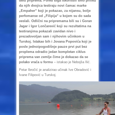
delu priprema. Pored toga iskoristili smo priliku
da njih dvojica testiraju novi čamac marke
„Empaher“ koji je pokazao, za nijansu, bolje
perfomanse od „Filipija“ u kojem su do sada
veslali. Odlični na pripremama bili su i Goran
Jagar i Igor Lončarević koji su rezultatima na
testiranjima pokazali zavidan nivo i
prezadovoljan sam i njihovim učinkom u
Turskoj. Istakao bih i Jovana Popovića koji je
posle jednoipogodišnje pauze prvi put bez
proplema odradio jedan kompletan ciklus
priprema van zemlje čime je dokazao da se
polako vraća u formu
– istakao je Nebojša Ilić.
Petar Ibročić je analizirao učinak Ive Obradović i
Ivane Filipović u Turskoj.