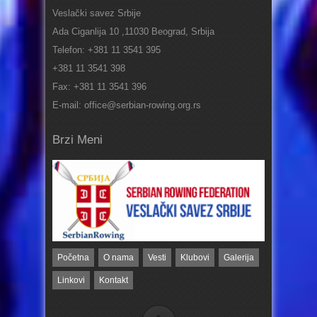
Veslački savez Srbije
Ada Ciganlija 10 ,11030 Beograd, Srbija
Telefon: +381 11 3541 395
+381 11 3541 398
Fax: +381 11 3541 396
E-mail: office@serbian-rowing.org.rs
Brzi Meni
Početna
O nama
Vesti
Klubovi
Galerija
Linkovi
Kontakt