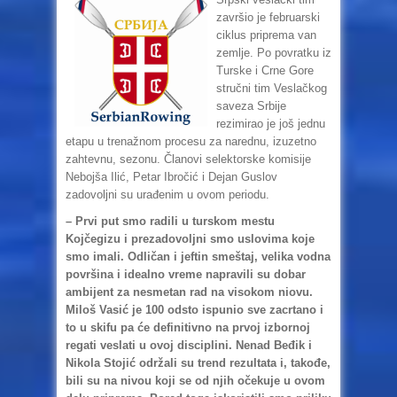
završio je februarski
ciklus priprema van
zemlje. Po povratku iz
Turske i Crne Gore
stručni tim Veslačkog
saveza Srbije
rezimirao je još jednu
etapu u trenažnom procesu za narednu, izuzetno
zahtevnu, sezonu. Članovi selektorske komisije
Nebojša Ilić, Petar Ibročić i Dejan Guslov
zadovoljni su urađenim u ovom periodu.
– Prvi put smo radili u turskom mestu
Kojčegizu i prezadovoljni smo uslovima koje
smo imali. Odličan i jeftin smeštaj, velika vodna
površina i idealno vreme napravili su dobar
ambijent za nesmetan rad na visokom niovu.
Miloš Vasić je 100 odsto ispunio sve zacrtano i
to u skifu pa će definitivno na prvoj izbornoj
regati veslati u ovoj disciplini. Nenad Beđik i
Nikola Stojić održali su trend rezultata i, takođe,
bili su na nivou koji se od njih očekuje u ovom