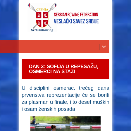
DAN 3: SOFIJA U REPESAŽU,
OSMERCI NA STAZI
U disciplini osmerac, trećeg dana
prvenstva reprezentacije će se boriti
za plasman u finale, i to deset muških
i osam ženskih posada