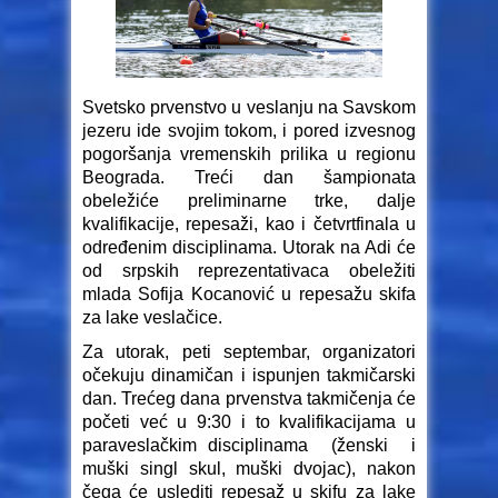
Svetsko prvenstvo u veslanju na Savskom
jezeru ide svojim tokom, i pored izvesnog
pogoršanja vremenskih prilika u regionu
Beograda. Treći dan šampionata
obeležiće preliminarne trke, dalje
kvalifikacije, repesaži, kao i četvrtfinala u
određenim disciplinama. Utorak na Adi će
od srpskih reprezentativaca obeležiti
mlada Sofija Kocanović u repesažu skifa
za lake veslačice.
Za utorak, peti septembar, organizatori
očekuju dinamičan i ispunjen takmičarski
dan. Trećeg dana prvenstva takmičenja će
početi već u 9:30 i to kvalifikacijama u
paraveslačkim disciplinama (ženski i
muški singl skul, muški dvojac), nakon
čega će uslediti repesaž u skifu za lake