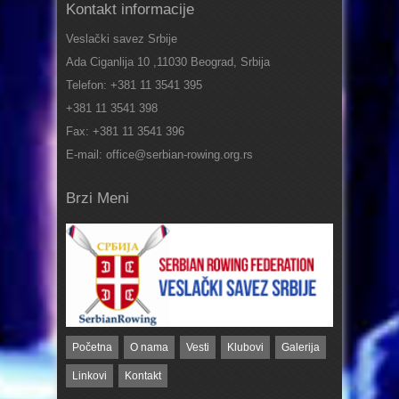
Kontakt informacije
Veslački savez Srbije
Ada Ciganlija 10 ,11030 Beograd, Srbija
Telefon: +381 11 3541 395
+381 11 3541 398
Fax: +381 11 3541 396
E-mail: office@serbian-rowing.org.rs
Brzi Meni
Početna
O nama
Vesti
Klubovi
Galerija
Linkovi
Kontakt