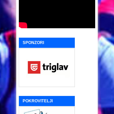
SPONZORI
POKROVITELJI