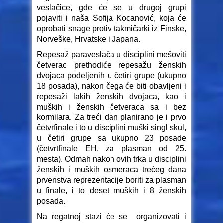
veslačice, gde će se u drugoj grupi
pojaviti i naša Sofija Kocanović, koja će
oprobati snage protiv takmičarki iz Finske,
Norveške, Hrvatske i Japana.
Repesaž paraveslača u disciplini mešoviti
četverac prethodiće repesažu ženskih
dvojaca podeljenih u četiri grupe (ukupno
18 posada), nakon čega će biti obavljeni i
repesaži lakih ženskih dvojaca, kao i
muških i ženskih četveraca sa i bez
kormilara. Za treći dan planirano je i prvo
četvrfinale i to u disciplini muški singl skul,
u četiri grupe sa ukupno 23 posade
(četvrtfinale EH, za plasman od 25.
mesta). Odmah nakon ovih trka u disciplini
ženskih i muških osmeraca trećeg dana
prvenstva reprezentacije boriti za plasman
u finale, i to deset muških i 8 ženskih
posada.
Na regatnoj stazi će se organizovati i