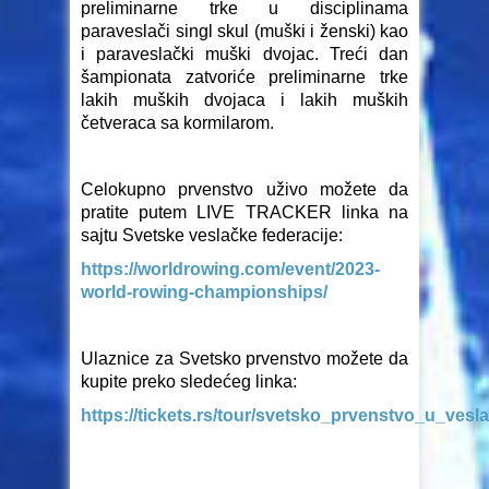
preliminarne trke u disciplinama
paraveslači singl skul (muški i ženski) kao
i paraveslački muški dvojac. Treći dan
šampionata zatvoriće preliminarne trke
lakih muških dvojaca i lakih muških
četveraca sa kormilarom.
Celokupno prvenstvo uživo možete da
pratite putem LIVE TRACKER linka na
sajtu Svetske veslačke federacije:
https://worldrowing.com/event/2023-
world-rowing-championships/
Ulaznice za Svetsko prvenstvo možete da
kupite preko sledećeg linka:
https://tickets.rs/tour/svetsko_prvenstvo_u_ves