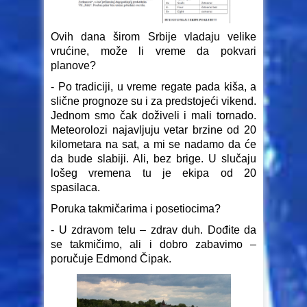
Ovih dana širom Srbije vladaju velike
vrućine, može li vreme da pokvari
planove?
- Po tradiciji, u vreme regate pada kiša, a
slične prognoze su i za predstojeći vikend.
Jednom smo čak doživeli i mali tornado.
Meteorolozi najavljuju vetar brzine od 20
kilometara na sat, a mi se nadamo da će
da bude slabiji. Ali, bez brige. U slučaju
lošeg vremena tu je ekipa od 20
spasilaca.
Poruka takmičarima i posetiocima?
- U zdravom telu – zdrav duh. Dođite da
se takmičimo, ali i dobro zabavimo –
poručuje Edmond Čipak.