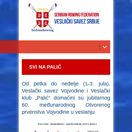
SVI NA PALIĆ
Od petka do nedelje (1-3. jula),
Veslački savez Vojvodine i Veslački
klub „Palić“ domaćini su jubilarnog
60. međunarodnog Otvorenog
prvenstva Vojvodine u veslanju