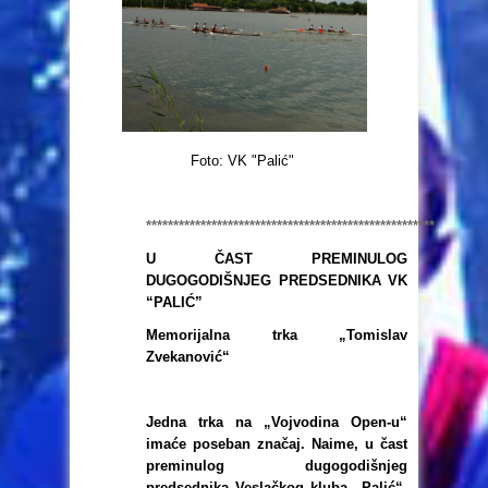
Foto: VK "Palić"
*****************************************************
U ČAST PREMINULOG
DUGOGODIŠNJEG PREDSEDNIKA VK
“PALIĆ”
Memorijalna trka „Tomislav
Zvekanović“
Jedna trka na „Vojvodina Open-u“
imaće poseban značaj. Naime, u čast
preminulog dugogodišnjeg
predsednika Veslačkog kluba „Palić“,