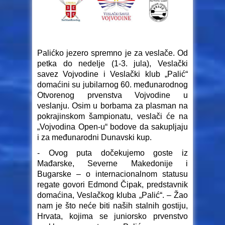
Palićko jezero spremno je za veslače. Od
petka do nedelje (1-3. jula), Veslački
savez Vojvodine i Veslački klub „Palić“
domaćini su jubilarnog 60. međunarodnog
Otvorenog prvenstva Vojvodine u
veslanju. Osim u borbama za plasman na
pokrajinskom šampionatu, veslači će na
„Vojvodina Open-u“ bodove da sakupljaju
i za međunarodni Dunavski kup.
- Ovog puta dočekujemo goste iz
Mađarske, Severne Makedonije i
Bugarske – o internacionalnom statusu
regate govori Edmond Čipak, predstavnik
domaćina, Veslačkog kluba „Palić“. – Žao
nam je što neće biti naših stalnih gostiju,
Hrvata, kojima se juniorsko prvenstvo