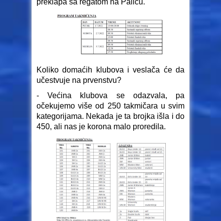
preklapa sa regatom na Paliću.
Koliko domaćih klubova i veslača će da
učestvuje na prvenstvu?
- Većina klubova se odazvala, pa
očekujemo više od 250 takmičara u svim
kategorijama. Nekada je ta brojka išla i do
450, ali nas je korona malo proredila.