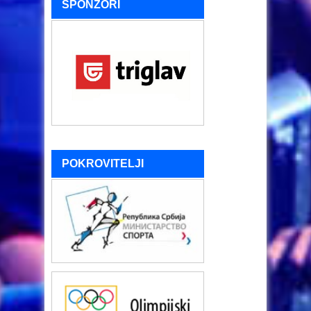
SPONZORI
POKROVITELJI