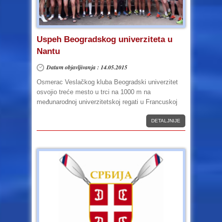
Uspeh Beogradskog univerziteta u
Nantu
Datum objavljivanja : 14.05.2015
Osmerac Veslačkog kluba Beogradski univerzitet
osvojio treće mesto u trci na 1000 m na
međunarodnoj univerzitetskoj regati u Francuskoj
DETALJNIJE