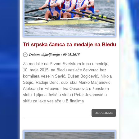
Tri srpska čamca za medalje na Bledu
Datum objavljivanja : 09.05.2015
Za medalje na Prvom Svetskom kupu u nedelju,
10. maja 2015, na Bledu veslaće četverac bez
kormilara Veselin Savić, Dušan Bogičević, Nikola
Stojić, Radoje Đerić, dubl skul Marko Marjanović,
Aleksandar Filipović i Iva Obradović u ženskom
skifu. Ljiljana Jošić u skifu i Petar Jovanović u
skifu za lake veslače u B finalima
DETALJNIJE