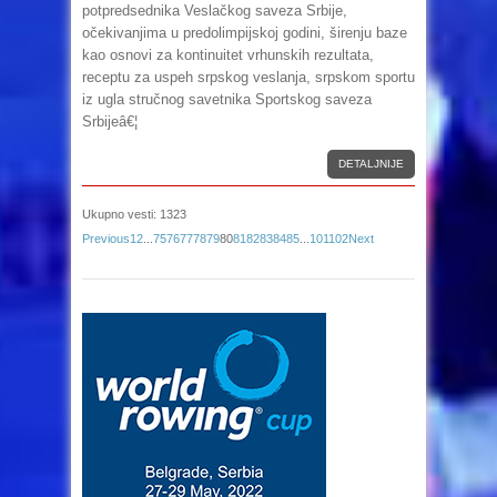
potpredsednika Veslačkog saveza Srbije,
očekivanjima u predolimpijskoj godini, širenju baze
kao osnovi za kontinuitet vrhunskih rezultata,
receptu za uspeh srpskog veslanja, srpskom sportu
iz ugla stručnog savetnika Sportskog saveza
Srbijeâ€¦
DETALJNIJE
Ukupno vesti: 1323
Previous
1
2
...
75
76
77
78
79
80
81
82
83
84
85
...
101
102
Next