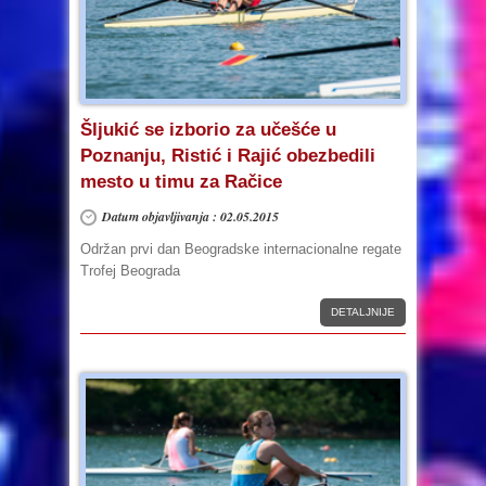
Šljukić se izborio za učešće u
Poznanju, Ristić i Rajić obezbedili
mesto u timu za Račice
Datum objavljivanja : 02.05.2015
Održan prvi dan Beogradske internacionalne regate
Trofej Beograda
DETALJNIJE