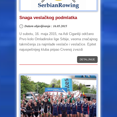
Snaga veslačkog podmlatka
Datum objavljivanja : 16.05.2015
U subotu, 16. maja 2015, na Adi Ciganliji održano
Prvo kolo Omladinske lige Srbije, veoma značajnog
takmičenja za najmlađe veslače i veslačice. Epitet
najuspešnijeg kluba pripao Crvenoj zvezdi
DETALJNIJE