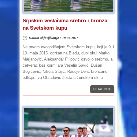
Srpskim veslačima srebro i bronza
na Svetskom kupu
Datum objavljivanja : 10.05.2015
Na prvom ovogodišnjem Svetskom kupu, koji je 9. i
10. maja 2015. održan na Bledu, dubl skul Marko
Marjanović, Aleksandar Filipović osvojio srebrno, a
četverac bez kormilara Veselin Savić, Dušan
Bogičević, Nikola Stojić, Radoje Đerić bronzano
odličje. Iva Obradović šesta u ženskom skifu
DETALJNIJE