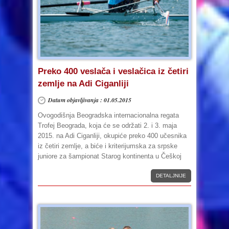
Preko 400 veslača i veslačica iz četiri
zemlje na Adi Ciganliji
Datum objavljivanja : 01.05.2015
Ovogodišnja Beogradska internacionalna regata
Trofej Beograda, koja će se održati 2. i 3. maja
2015. na Adi Ciganliji, okupiće preko 400 učesnika
iz četiri zemlje, a biće i kriterijumska za srpske
juniore za šampionat Starog kontinenta u Češkoj
DETALJNIJE