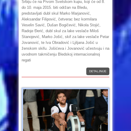
Srbiju će na Prvom Svetskom kupu, koji će od 8.
do 10. maja 2015. biti održan na Bledu,
predstavljati dubl skul Marko Marjanović,
Aleksandar Filipović, četverac bez kormilara
Veselin Savić, Dušan Bogičević, Nikola Stojić,
Radoje Đerić, dubl skul za lake veslače Miloš
Stanojević, Marko Jošić, skif za lake veslače Petar
Jovanović, te Iva Obradović i Ljiljana Jošić u
ženskom skifu. Jošićeva i Jovanović učestvuju i na
uvodnom takmičenju Bledskoj internacionalnoj
regati
DETALJNIJE