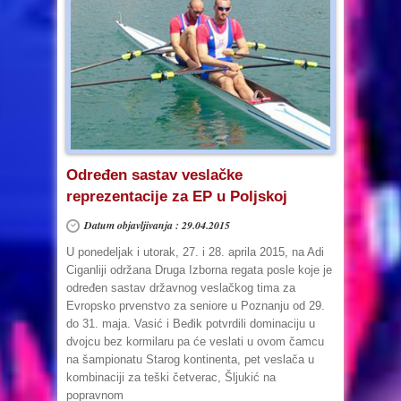
Određen sastav veslačke
reprezentacije za EP u Poljskoj
Datum objavljivanja : 29.04.2015
U ponedeljak i utorak, 27. i 28. aprila 2015, na Adi
Ciganliji održana Druga Izborna regata posle koje je
određen sastav državnog veslačkog tima za
Evropsko prvenstvo za seniore u Poznanju od 29.
do 31. maja. Vasić i Beđik potvrdili dominaciju u
dvojcu bez kormilaru pa će veslati u ovom čamcu
na šampionatu Starog kontinenta, pet veslača u
kombinaciji za teški četverac, Šljukić na
popravnom