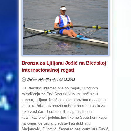
Bronza za Ljiljanu Jošić na Bledskoj
internacionalnoj regati
Datum objavljivanja : 08.05.2015
Na Bledskoj internacionalnoj regati, uvodnom
takmičenju za Prvi Svetski kup koji počinje u
subotu, Ljiljana Jošić osvojila bronzanu medalju u
skifu, a Petar Jovanović četvrto mesto u skifu za
lake veslače. U subotu, 9. maja na Bledu
kvalifikacione i polufinalne trke na Svetskom kupu
na kojem će Srbiju predstavljati dubl skul
Marjanović, Filipović, četverac bez kormilara Savić,