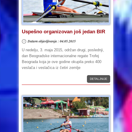
Uspešno organizovan još jedan BIR
Datum objavljivanja : 04.05.2015
U nedelju, 3. maja 2015, održan drugi, poslednji,
dan Beogradske internacionalne regate Trofej
Beograda koja je ove godine okupila preko 400
veslača i veslačica iz četiri zemlje
DETALJNIJE