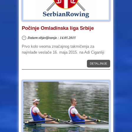
Počinje Omladinska liga Srbije
Datum objavljivanja : 14.05.2015
Prvo kolo veoma značajnog takmičenja za
najmlađe veslače 16. maja 2015. na Adi Ciganliji
DETALJNIJE