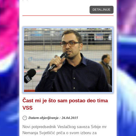
DETALJNIJE
Čast mi je što sam postao deo tima
VSS
Datum objavljivanja : 26.04.2015
Novi potpredsednik Veslačkog saveza Srbije mr
Nemanja Svjetličić priča o svom izboru za