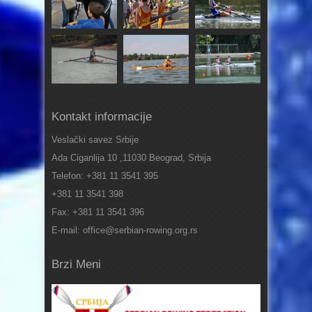
Kontakt informacije
Veslački savez Srbije
Ada Ciganlija 10 ,11030 Beograd, Srbija
Telefon: +381 11 3541 395
+381 11 3541 398
Fax: +381 11 3541 396
E-mail: office@serbian-rowing.org.rs
Brzi Meni