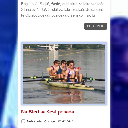
Bogičević, Stojić, Đerić, dubl skul za lake veslače
Stanojević, Jošić, skif za lake veslače Jovanović,
te Obradovićeva i Jošićeva u ženskom skifu
DETALJNIJE
Na Bled sa šest posada
Datum objavljivanja : 06.05.2015