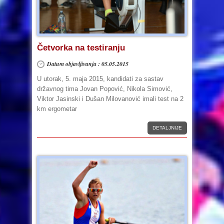
Četvorka na testiranju
Datum objavljivanja : 05.05.2015
U utorak, 5. maja 2015, kandidati za sastav
državnog tima Jovan Popović, Nikola Simović,
Viktor Jasinski i Dušan Milovanović imali test na 2
km ergometar
DETALJNIJE