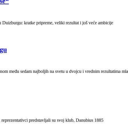
še“
 Duizburgu: kratke pripreme, veliki rezultat i još veće ambicije
rgu
nom među sedam najboljih na svetu u dvojcu i vrednim rezultatima mla
 reprezentativci predstavljali su svoj klub, Danubius 1885