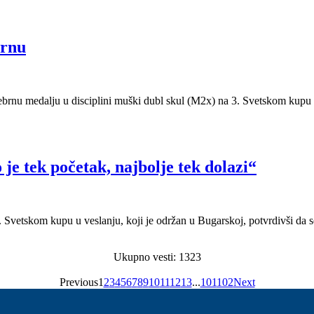
ernu
ebrnu medalju u disciplini muški dubl skul (M2x) na 3. Svetskom kupu 
je tek početak, najbolje tek dolazi“
 2. Svetskom kupu u veslanju, koji je održan u Bugarskoj, potvrdivši da s
Ukupno vesti: 1323
Previous
1
2
3
4
5
6
7
8
9
10
11
12
13
...
101
102
Next