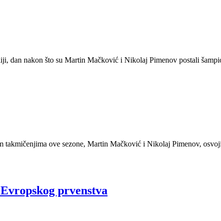
liji, dan nakon što su Martin Mačković i Nikolaj Pimenov postali šampio
im takmičenjima ove sezone, Martin Mačković i Nikolaj Pimenov, osvoji
 Evropskog prvenstva