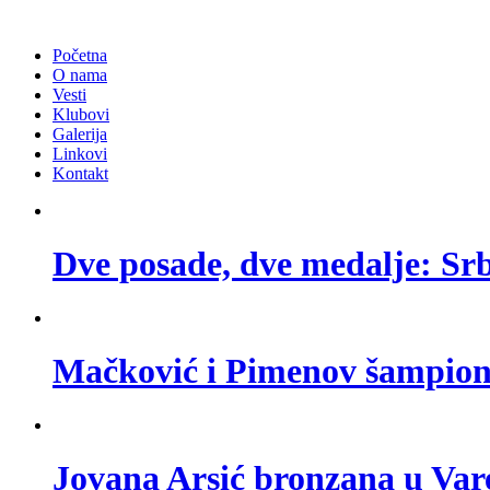
Početna
O nama
Vesti
Klubovi
Galerija
Linkovi
Kontakt
Dve posade, dve medalje: Srbi
Mačković i Pimenov šampion
Jovana Arsić bronzana u Var