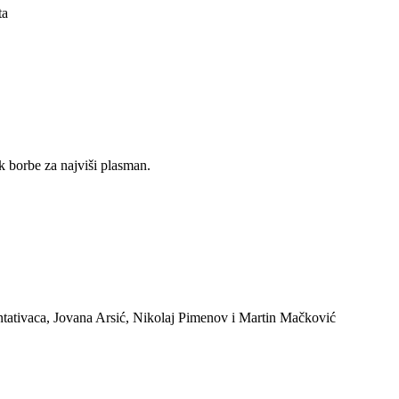
ta
k borbe za najviši plasman.
zentativaca, Jovana Arsić, Nikolaj Pimenov i Martin Mačković