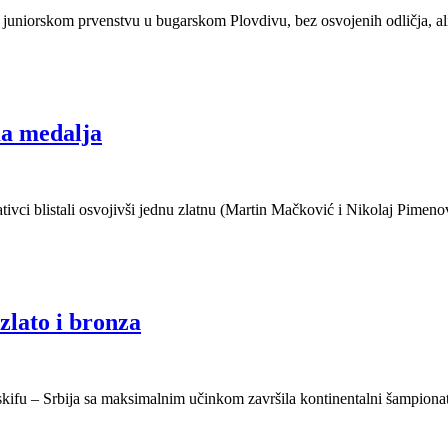
 juniorskom prvenstvu u bugarskom Plovdivu, bez osvojenih odličja, al
ma medalja
ivci blistali osvojivši jednu zlatnu (Martin Mačković i Nikolaj Pimenov
zlato i bronza
ifu – Srbija sa maksimalnim učinkom završila kontinentalni šampionat 