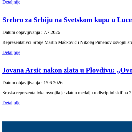
Detaljnije
Srebro za Srbiju na Svetskom kupu u Luc
Datum objavljivanja : 7.7.2026
Reprezentativci Srbije Martin Mačković i Nikolaj Pimenov osvojili sr
Detaljnije
Jovana Arsić nakon zlata u Plovdivu: „Ovo 
Datum objavljivanja : 15.6.2026
Srpska reprezentativka osvojila je zlatnu medalju u disciplini skif na
Detaljnije