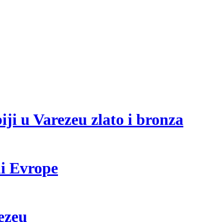
ji u Varezeu zlato i bronza
i Evrope
ezeu