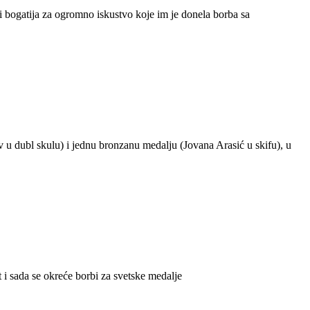
i bogatija za ogromno iskustvo koje im je donela borba sa
 u dubl skulu) i jednu bronzanu medalju (Jovana Arasić u skifu), u
i sada se okreće borbi za svetske medalje