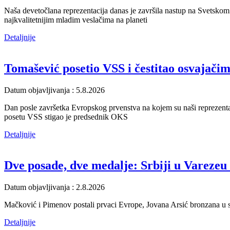
Naša devetočlana reprezentacija danas je završila nastup na Svetskom
najkvalitetnijim mladim veslačima na planeti
Detaljnije
Tomašević posetio VSS i čestitao osvajači
Datum objavljivanja : 5.8.2026
Dan posle završetka Evropskog prvenstva na kojem su naši reprezentat
posetu VSS stigao je predsednik OKS
Detaljnije
Dve posade, dve medalje: Srbiji u Varezeu 
Datum objavljivanja : 2.8.2026
Mačković i Pimenov postali prvaci Evrope, Jovana Arsić bronzana u sk
Detaljnije