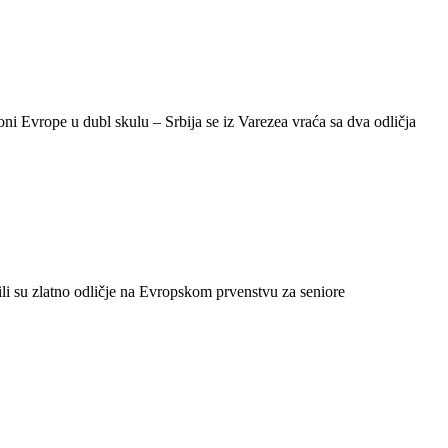
ni Evrope u dubl skulu – Srbija se iz Varezea vraća sa dva odličja
li su zlatno odličje na Evropskom prvenstvu za seniore