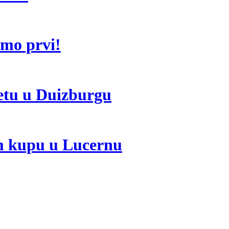
emo prvi!
vetu u Duizburgu
om kupu u Lucernu