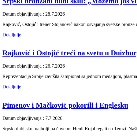
Srpski bronzani dubl skul: „Možemo još vi
Datum objavljivanja : 28.7.2026
Rajković, Ostojić i trener Stojanović nakon osvajanja svetske bronze u
Detaljnije
Rajković i Ostojić treći na svetu u Duizbu
Datum objavljivanja : 26.7.2026
Reprezentacija Srbije završila šampionat sa jednom medaljom, plasma
Detaljnije
Pimenov i Mačković pokorili i Englesku
Datum objavljivanja : 7.7.2026
Srpski dubl skul najbolji na čuvenoj Henli Rojal regati na Temzi. Naši