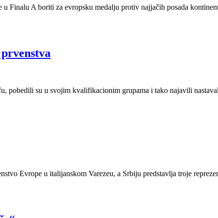
e u Finalu A boriti za evropsku medalju protiv najjačih posada kontinen
 prvenstva
, pobedili su u svojim kvalifikacionim grupama i tako najavili nastava
enstvo Evrope u italijanskom Varezeu, a Srbiju predstavlja troje repre