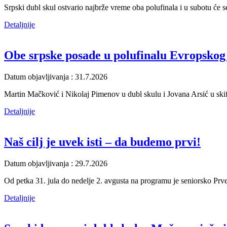
Srpski dubl skul ostvario najbrže vreme oba polufinala i u subotu će s
Detaljnije
Obe srpske posade u polufinalu Evropskog
Datum objavljivanja : 31.7.2026
Martin Mačković i Nikolaj Pimenov u dubl skulu i Jovana Arsić u skifu
Detaljnije
Naš cilj je uvek isti – da budemo prvi!
Datum objavljivanja : 29.7.2026
Od petka 31. jula do nedelje 2. avgusta na programu je seniorsko Prv
Detaljnije