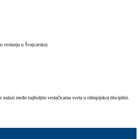
u veslanju u Švajcarskoj
e nalazi među najboljim veslačicama sveta u olimpijskoj disciplini.