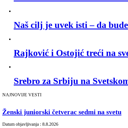
Naš cilj je uvek isti – da bud
Rajković i Ostojić treći na s
Srebro za Srbiju na Svetsk
NAJNOVIJE VESTI
Ženski juniorski četverac sedmi na svetu
Datum objavljivanja : 8.8.2026