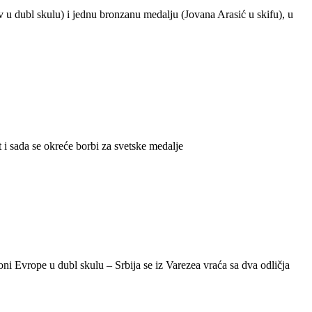
 u dubl skulu) i jednu bronzanu medalju (Jovana Arasić u skifu), u
i sada se okreće borbi za svetske medalje
ni Evrope u dubl skulu – Srbija se iz Varezea vraća sa dva odličja