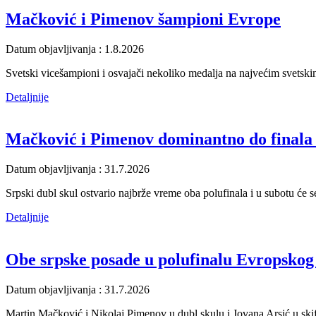
Mačković i Pimenov šampioni Evrope
Datum objavljivanja : 1.8.2026
Svetski vicešampioni i osvajači nekoliko medalja na najvećim svetsk
Detaljnije
Mačković i Pimenov dominantno do finala
Datum objavljivanja : 31.7.2026
Srpski dubl skul ostvario najbrže vreme oba polufinala i u subotu će s
Detaljnije
Obe srpske posade u polufinalu Evropskog
Datum objavljivanja : 31.7.2026
Martin Mačković i Nikolaj Pimenov u dubl skulu i Jovana Arsić u skifu