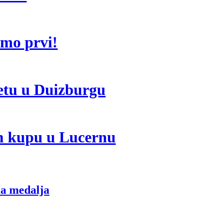
emo prvi!
vetu u Duizburgu
om kupu u Lucernu
ma medalja