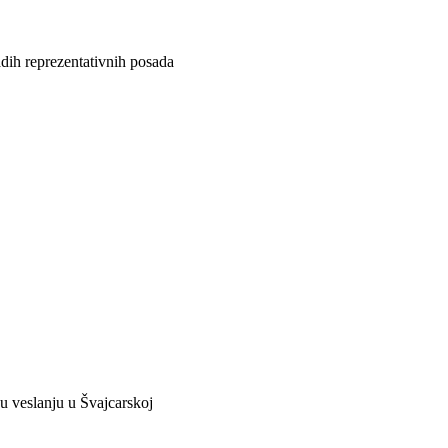
dih reprezentativnih posada
u veslanju u Švajcarskoj