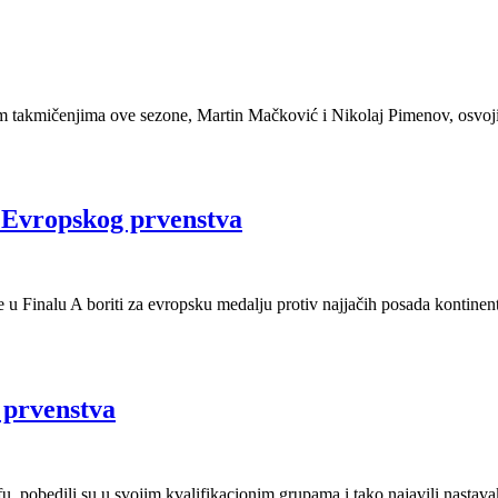
im takmičenjima ove sezone, Martin Mačković i Nikolaj Pimenov, osvoji
 Evropskog prvenstva
e u Finalu A boriti za evropsku medalju protiv najjačih posada kontinen
 prvenstva
, pobedili su u svojim kvalifikacionim grupama i tako najavili nastava