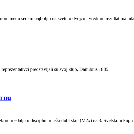
nom među sedam najboljih na svetu u dvojcu i vrednim rezultatima mla
 reprezentativci predstavljali su svoj klub, Danubius 1885
ernu
ebrnu medalju u disciplini muški dubl skul (M2x) na 3. Svetskom kupu 