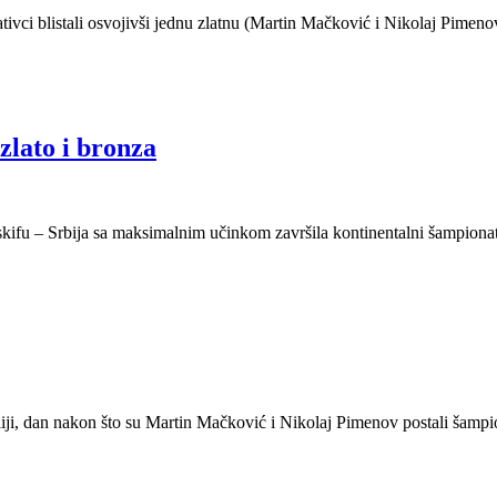
ivci blistali osvojivši jednu zlatnu (Martin Mačković i Nikolaj Pimenov
zlato i bronza
ifu – Srbija sa maksimalnim učinkom završila kontinentalni šampionat 
liji, dan nakon što su Martin Mačković i Nikolaj Pimenov postali šampio