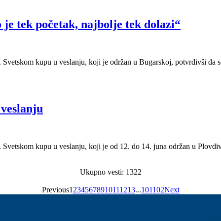
je tek početak, najbolje tek dolazi“
 2. Svetskom kupu u veslanju, koji je održan u Bugarskoj, potvrdivši da s
 veslanju
 2. Svetskom kupu u veslanju, koji je od 12. do 14. juna održan u Plovd
Ukupno vesti: 1322
Previous
1
2
3
4
5
6
7
8
9
10
11
12
13
...
101
102
Next