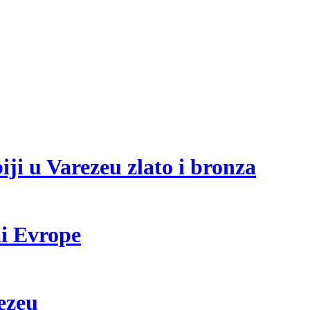
ji u Varezeu zlato i bronza
i Evrope
ezeu