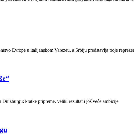
enstvo Evrope u italijanskom Varezeu, a Srbiju predstavlja troje repre
še“
 Duizburgu: kratke pripreme, veliki rezultat i još veće ambicije
rgu