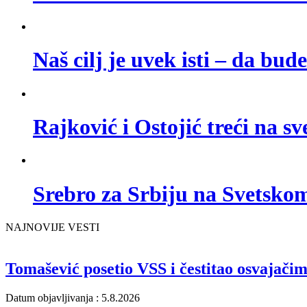
Naš cilj je uvek isti – da bud
Rajković i Ostojić treći na s
Srebro za Srbiju na Svetsk
NAJNOVIJE VESTI
Tomašević posetio VSS i čestitao osvajači
Datum objavljivanja : 5.8.2026