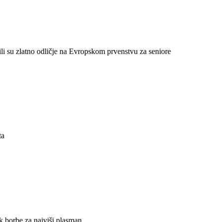
li su zlatno odličje na Evropskom prvenstvu za seniore
ta
k borbe za najviši plasman.