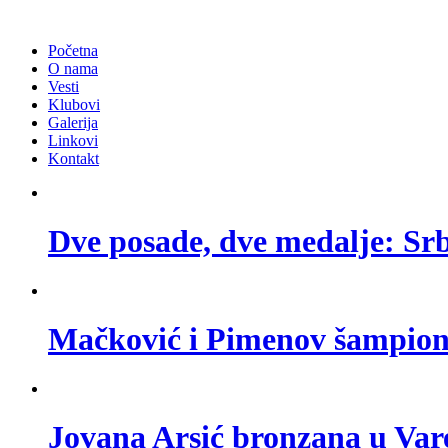
Početna
O nama
Vesti
Klubovi
Galerija
Linkovi
Kontakt
Dve posade, dve medalje: Srbi
Mačković i Pimenov šampion
Jovana Arsić bronzana u Var