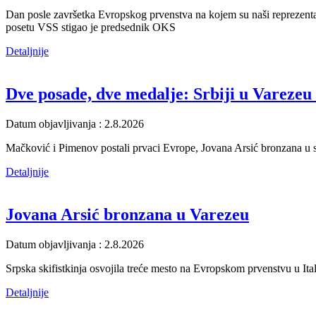
Dan posle završetka Evropskog prvenstva na kojem su naši reprezentat
posetu VSS stigao je predsednik OKS
Detaljnije
Dve posade, dve medalje: Srbiji u Varezeu 
Datum objavljivanja : 2.8.2026
Mačković i Pimenov postali prvaci Evrope, Jovana Arsić bronzana u sk
Detaljnije
Jovana Arsić bronzana u Varezeu
Datum objavljivanja : 2.8.2026
Srpska skifistkinja osvojila treće mesto na Evropskom prvenstvu u Ita
Detaljnije