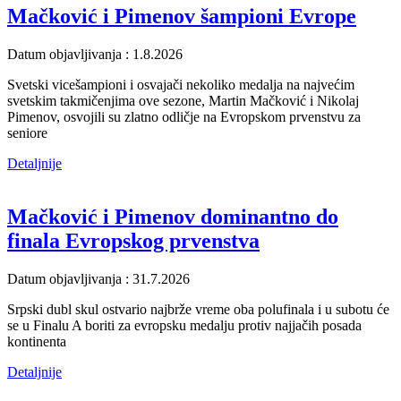
Mačković i Pimenov šampioni Evrope
Datum objavljivanja : 1.8.2026
Svetski vicešampioni i osvajači nekoliko medalja na najvećim
svetskim takmičenjima ove sezone, Martin Mačković i Nikolaj
Pimenov, osvojili su zlatno odličje na Evropskom prvenstvu za
seniore
Detaljnije
Mačković i Pimenov dominantno do
finala Evropskog prvenstva
Datum objavljivanja : 31.7.2026
Srpski dubl skul ostvario najbrže vreme oba polufinala i u subotu će
se u Finalu A boriti za evropsku medalju protiv najjačih posada
kontinenta
Detaljnije