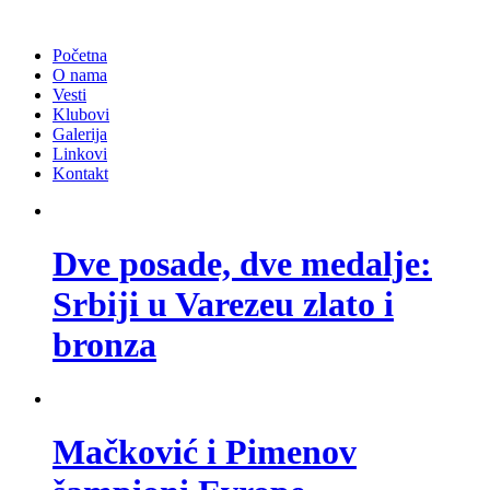
Početna
O nama
Vesti
Klubovi
Galerija
Linkovi
Kontakt
Dve posade, dve medalje:
Srbiji u Varezeu zlato i
bronza
Mačković i Pimenov