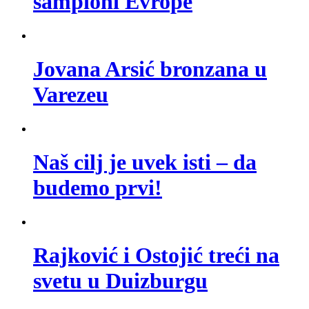
šampioni Evrope
Jovana Arsić bronzana u
Varezeu
Naš cilj je uvek isti – da
budemo prvi!
Rajković i Ostojić treći na
svetu u Duizburgu