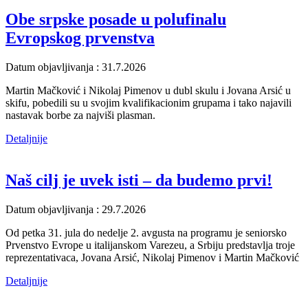
Obe srpske posade u polufinalu
Evropskog prvenstva
Datum objavljivanja : 31.7.2026
Martin Mačković i Nikolaj Pimenov u dubl skulu i Jovana Arsić u
skifu, pobedili su u svojim kvalifikacionim grupama i tako najavili
nastavak borbe za najviši plasman.
Detaljnije
Naš cilj je uvek isti – da budemo prvi!
Datum objavljivanja : 29.7.2026
Od petka 31. jula do nedelje 2. avgusta na programu je seniorsko
Prvenstvo Evrope u italijanskom Varezeu, a Srbiju predstavlja troje
reprezentativaca, Jovana Arsić, Nikolaj Pimenov i Martin Mačković
Detaljnije