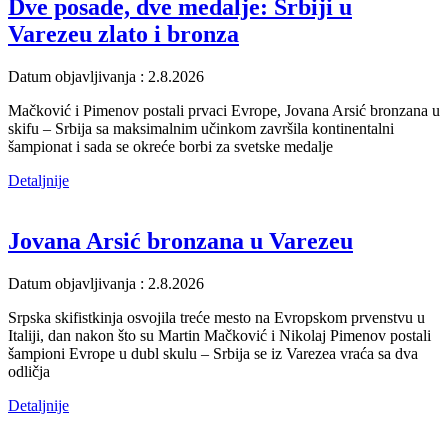
Dve posade, dve medalje: Srbiji u
Varezeu zlato i bronza
Datum objavljivanja : 2.8.2026
Mačković i Pimenov postali prvaci Evrope, Jovana Arsić bronzana u
skifu – Srbija sa maksimalnim učinkom završila kontinentalni
šampionat i sada se okreće borbi za svetske medalje
Detaljnije
Jovana Arsić bronzana u Varezeu
Datum objavljivanja : 2.8.2026
Srpska skifistkinja osvojila treće mesto na Evropskom prvenstvu u
Italiji, dan nakon što su Martin Mačković i Nikolaj Pimenov postali
šampioni Evrope u dubl skulu – Srbija se iz Varezea vraća sa dva
odličja
Detaljnije