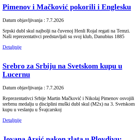
Pimenov i Mačković pokorili i Englesku
Datum objavljivanja : 7.7.2026
Srpski dubl skul najbolji na čuvenoj Henli Rojal regati na Temzi.
Naši reprezentativci predstavljali su svoj klub, Danubius 1885
Detaljnije
Srebro za Srbiju na Svetskom kupu u
Lucernu
Datum objavljivanja : 7.7.2026
Reprezentativci Srbije Martin Mačković i Nikolaj Pimenov osvojili
srebrnu medalju u disciplini muški dubl skul (M2x) na 3. Svetskom
kupu u veslanju u Švajcarskoj
Detaljnije
Jovana Arsić nakon zlata u Plovdivu: