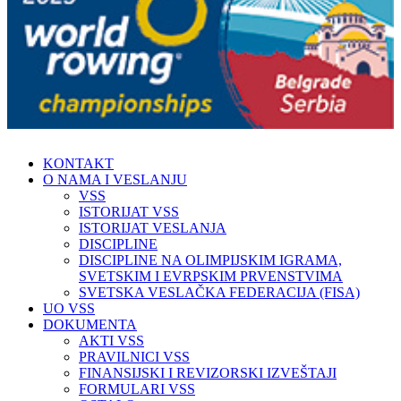
KONTAKT
O NAMA I VESLANJU
VSS
ISTORIJAT VSS
ISTORIJAT VESLANJA
DISCIPLINE
DISCIPLINE NA OLIMPIJSKIM IGRAMA,
SVETSKIM I EVRPSKIM PRVENSTVIMA
SVETSKA VESLAČKA FEDERACIJA (FISA)
UO VSS
DOKUMENTA
AKTI VSS
PRAVILNICI VSS
FINANSIJSKI I REVIZORSKI IZVEŠTAJI
FORMULARI VSS