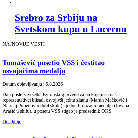
Srebro za Srbiju na
Svetskom kupu u Lucernu
NAJNOVIJE VESTI
Tomašević posetio VSS i čestitao
osvajačima medalja
Datum objavljivanja : 5.8.2026
Dan posle završetka Evropskog prvenstva na kojem su naši
reprezentativci blistali osvojivši jednu zlatnu (Martin Mačković i
Nikolaj Pimenov u dubl skulu) i jednu bronzanu medalju (Jovana
Arasić u skifu), u posetu VSS stigao je predsednik OKS
Detaljnije