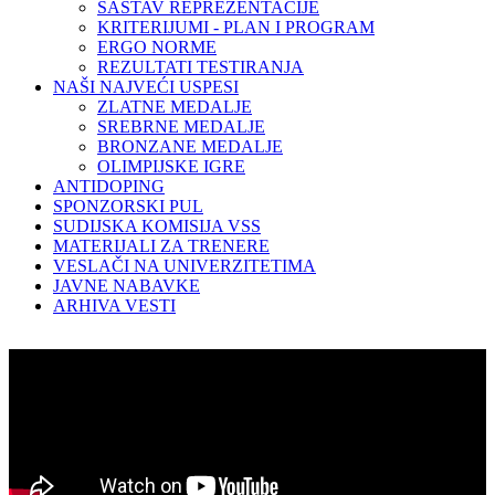
SASTAV REPREZENTACIJE
KRITERIJUMI - PLAN I PROGRAM
ERGO NORME
REZULTATI TESTIRANJA
NAŠI NAJVEĆI USPESI
ZLATNE MEDALJE
SREBRNE MEDALJE
BRONZANE MEDALJE
OLIMPIJSKE IGRE
ANTIDOPING
SPONZORSKI PUL
SUDIJSKA KOMISIJA VSS
MATERIJALI ZA TRENERE
VESLAČI NA UNIVERZITETIMA
JAVNE NABAVKE
ARHIVA VESTI